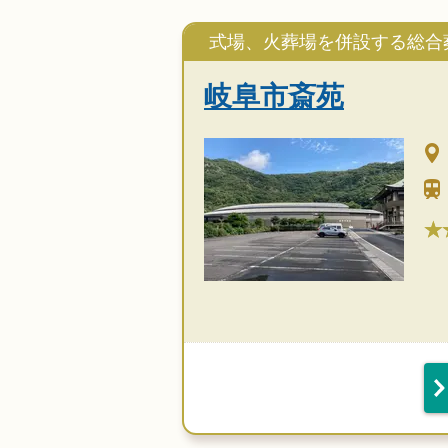
式場、火葬場を併設する総合
岐阜市斎苑
★