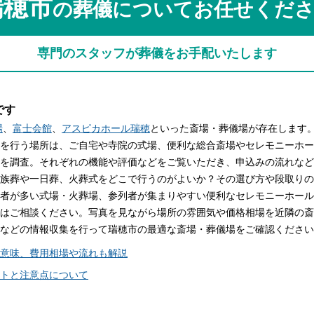
瑞穂市
の葬儀についてお任せくだ
関西
関西
中国・四国
中国・四国
平均相場
専門のスタッフが葬儀をお手配いたします
九州・沖縄
九州・沖縄
です
場
、
富士会館
、
アスピカホール瑞穂
といった斎場・葬儀場が存在します
を行う場所は、ご自宅や寺院の式場、便利な総合斎場やセレモニーホー
を調査。それぞれの機能や評価などをご覧いただき、申込みの流れなど
族葬や一日葬、火葬式をどこで行うのがよいか？その選び方や段取りの
者が多い式場・火葬場、参列者が集まりやすい便利なセレモニーホール
はご相談ください。写真を見ながら場所の雰囲気や価格相場を近隣の斎
などの情報収集を行って瑞穂市の最適な斎場・葬儀場をご確認ください
意味、費用相場や流れも解説
トと注意点について