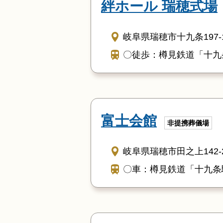
絆ホール 瑞穂式場
岐阜県瑞穂市十九条197-
〇徒歩：樽見鉄道「十九
富士会館
非提携葬儀場
岐阜県瑞穂市田之上142-
〇車：樽見鉄道「十九条