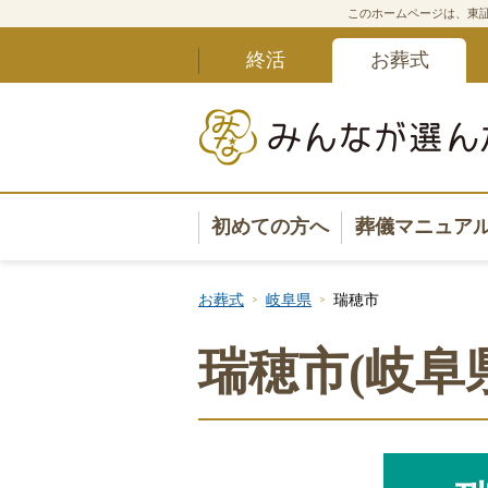
このホームページは、東証
終活
お葬式
初めての方へ
葬儀マニュア
葬儀マニュ
お葬式
岐阜県
瑞穂市
葬儀安心サ
瑞穂市(岐阜
葬儀の準備
葬儀の選び