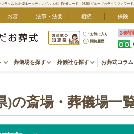
プライム上場 燦ホールディングス（株）[証券コード：9628] グループのライフフォワー
お墓
法事・法要
相続
保険
24時
お気に入り
閲覧履歴
ル
葬儀場を探す
葬儀社を探す
お葬式コラム
アル一覧
北海道
北海道
東北・甲信越・北陸
東北・甲信越・北陸
ポート
県)の斎場・葬儀場一
関東
関東
〜葬儀後まで
中部・東海
中部・東海
方