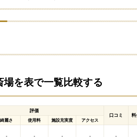
の斎場を表で一覧比較する
評価
口コミ
料
綺麗さ
使用料
施設充実度
アクセス
-
-
-
-
-