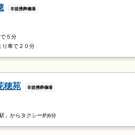
穂
非提携葬儀場
ーで５分
Cより車で２０分
花穂苑
非提携葬儀場
駅」からタクシー約6分