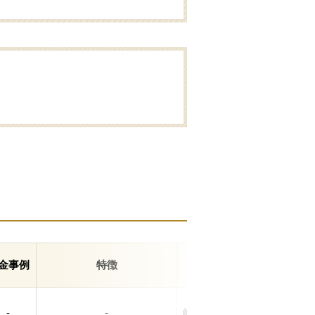
金事例
特徴
住所
-
-
岐阜県瑞穂市十九条197-1