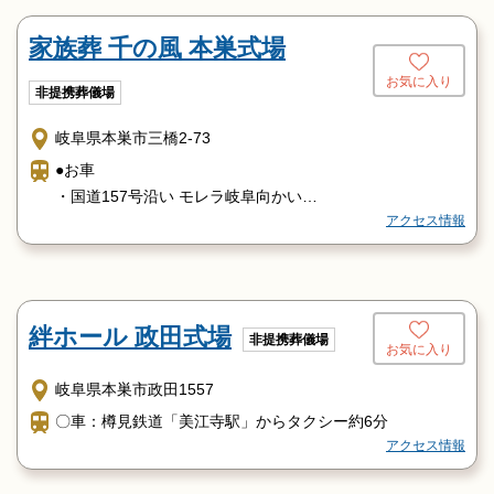
家族葬 千の風 本巣式場
お気に入り
非提携葬儀場
岐阜県本巣市三橋2-73
●お車
・国道157号沿い モレラ岐阜向かい
アクセス情報
●電車
・樽見鉄道(モレラ岐阜駅)より徒歩15分
・JR東海道本線(穂積駅)よりタクシーにて20分
絆ホール 政田式場
非提携葬儀場
お気に入り
岐阜県本巣市政田1557
〇車：樽見鉄道「美江寺駅」からタクシー約6分
アクセス情報