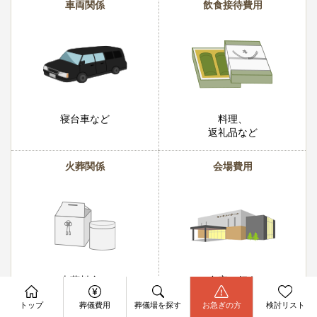
車両関係
飲食接待費用
寝台車など
料理、
返礼品など
火葬関係
会場費用
火葬料金、
自宅で行う
収骨容器など
場合は0円
資料請求
今すぐ電話相談
トップ
葬儀費用
葬儀場を探す
お急ぎの方
検討リスト
お問合せ