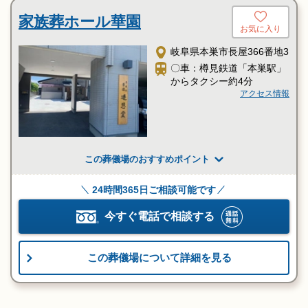
家族葬ホール華園
お気に入り
岐阜県本巣市長屋366番地3
〇車：樽見鉄道「本巣駅」
からタクシー約4分
アクセス情報
この葬儀場のおすすめポイント
24時間365日ご相談可能です
今すぐ電話で相談する
この葬儀場について詳細を見る