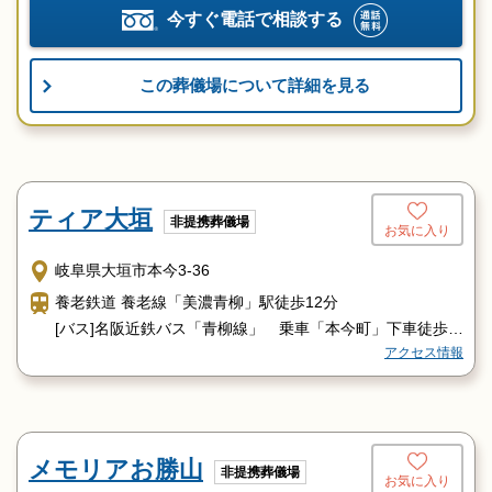
今すぐ電話で相談する
この葬儀場について詳細を見る
ティア大垣
非提携葬儀場
お気に入り
岐阜県大垣市本今3-36
養老鉄道 養老線「美濃青柳」駅徒歩12分
[バス]名阪近鉄バス「青柳線」 乗車「本今町」下車徒歩5
アクセス情報
分
メモリアお勝山
非提携葬儀場
お気に入り