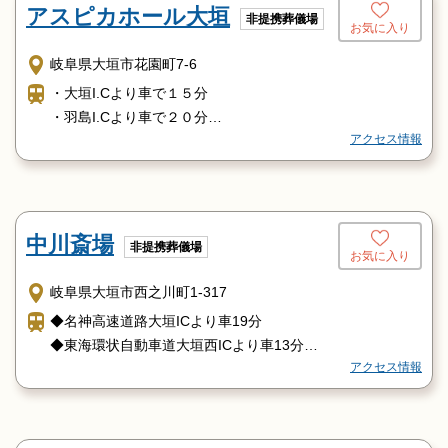
アスピカホール大垣
非提携葬儀場
お気に入り
岐阜県大垣市花園町7-6
・大垣I.Cより車で１５分
・羽島I.Cより車で２０分
アクセス情報
・JR大垣駅よりタクシーで５分
・JR大垣駅より近鉄バス（岐阜流通センター南口行き）旭
町６丁目下車5分
中川斎場
非提携葬儀場
お気に入り
岐阜県大垣市西之川町1-317
◆名神高速道路大垣ICより車19分
◆東海環状自動車道大垣西ICより車13分
アクセス情報
◆養老鉄道養老線東赤坂駅よりタクシー6分
◆JR東海道本線大垣駅よりタクシー11分