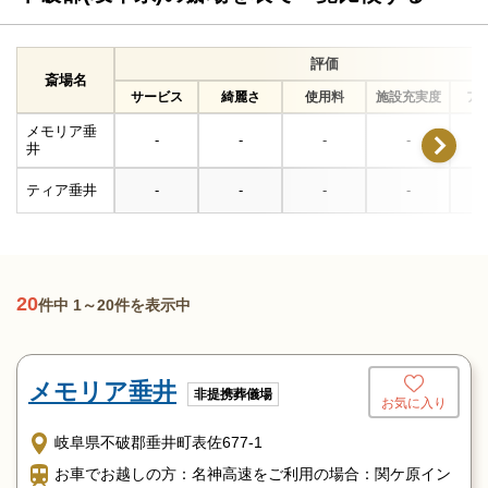
評価
斎場名
サービス
綺麗さ
使用料
施設充実度
ア
メモリア垂
-
-
-
-
井
ティア垂井
-
-
-
-
20
件中 1～20件を表示中
メモリア垂井
非提携葬儀場
お気に入り
岐阜県不破郡垂井町表佐677-1
お車でお越しの方：名神高速をご利用の場合：関ケ原イン