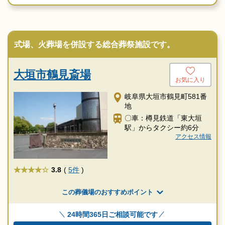
式場、火葬場を併設する総合葬祭施設です。
大垣市鶴見斎場
お気に入り
岐阜県大垣市鶴見町581番
地
〇車：樽見鉄道「東大垣
駅」からタクシー約6分
アクセス情報
★★★★
3.8
(
5件
)
この葬儀場のおすすめポイント
24時間365日ご相談可能です