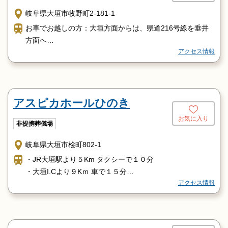
岐阜県大垣市牧野町2-181-1
お車でお越しの方：大垣方面からは、県道216号線を垂井
方面へ
アクセス情報
鉄道でお越しの方：JR東海道本線「美濃赤坂駅」下車の場
合：タクシーで5分
JR東海道本線「大垣駅」下車の場合：タクシーで15分
アスピカホールひのき
お気に入り
非提携葬儀場
岐阜県大垣市桧町802-1
・JR大垣駅より５Km タクシーで１０分
・大垣I.Cより９Kｍ 車で１５分
アクセス情報
・大垣西I.Cより１Kｍ 車で５分