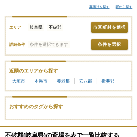
セレモニーホールなどが候補となります。「みんなが選んだお葬
葬儀社を探す
駅から探す
式」では、斎場やセレモニーホールを調査。それぞれの機能や評
価などをご覧いただき、申込みの流れなど、ご不明点があれば、
些細と思われることでも遠慮なくお電話でご相談ください。家族
岐阜県
不破郡
市区町村を選択
エリア
葬や一日葬、火葬式をどこで行うのがよいか？その選び方や段取
りの仕方をはじめ、式場・火葬場の手配までを含めてサポートい
条件を選択できます
条件を選択
詳細条件
たします。不破郡で利用者が多い式場・火葬場、参列者が集まり
やすい便利なセレモニーホールを検索！施設予約や空き日程の確
認・利用状況などのお問合せも承りますので、まずはご相談くだ
さい。写真を見ながら場所の雰囲気や価格相場を近隣の斎場・葬
近隣のエリアから探す
儀場とで比較したり、新設セレモニーホールなどの最新情報をチ
大垣市
本巣市
養老郡
安八郡
揖斐郡
ェックしたりなどの情報収集を行って不破郡の最適な斎場・葬儀
場をご確認ください。
葬儀と葬式、告別式の違いとは？葬儀の意味、費用相場や流れ
おすすめのタグから探す
も解説
家族葬の基礎知識｜費用や流れ、メリットと注意点について
不破郡(岐阜県)の斎場を表で一覧比較する