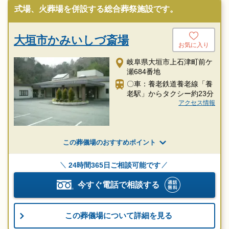
式場、火葬場を併設する総合葬祭施設です。
大垣市かみいしづ斎場
お気に入り
岐阜県大垣市上石津町前ケ
瀬684番地
〇車：養老鉄道養老線「養
老駅」からタクシー約23分
アクセス情報
この葬儀場のおすすめポイント
24時間365日ご相談可能です
今すぐ電話で相談する
この葬儀場について詳細を見る