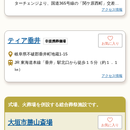
ターチェンジより、国道365号線の「関ケ原西町」交差点
アクセス情報
にて、国道21号線を大垣方面へ。
大垣方面からは、21号線を関ケ原方面へ。
鉄道でお越しの方：JR東海道本線「垂井駅」で下車の場
合：タクシーで約7分
ティア垂井
非提携葬儀場
お気に入り
岐阜県不破郡垂井町地蔵1-15
JR 東海道本線「垂井」駅北口から徒歩１５分（約１．１
㎞）
アクセス情報
式場、火葬場を併設する総合葬祭施設です。
大垣市勝山斎場
お気に入り