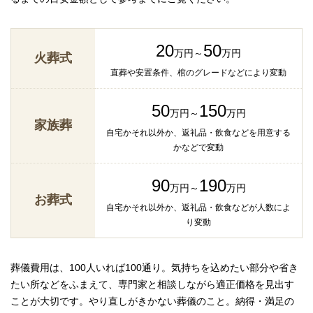
20
50
万円～
万円
火葬式
直葬や安置条件、棺のグレードなどにより変動
50
150
万円～
万円
家族葬
自宅かそれ以外か、返礼品・飲食などを用意する
かなどで変動
90
190
万円～
万円
お葬式
自宅かそれ以外か、返礼品・飲食などが人数によ
り変動
葬儀費用は、100人いれば100通り。気持ちを込めたい部分や省き
たい所などをふまえて、専門家と相談しながら適正価格を見出す
ことが大切です。やり直しがきかない葬儀のこと。納得・満足の