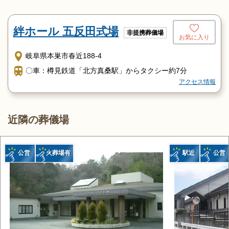
絆ホール 五反田式場
非提携葬儀場
お気に入り
岐阜県本巣市春近188-4
〇車：樽見鉄道「北方真桑駅」からタクシー約7分
アクセス情報
近隣の葬儀場
公営
火葬場有
駅近
公営