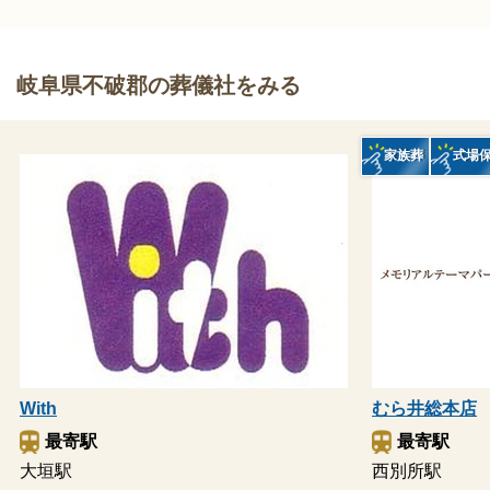
岐阜県不破郡の葬儀社をみる
家族葬
式場
With
むら井総本店
最寄駅
最寄駅
大垣駅
西別所駅