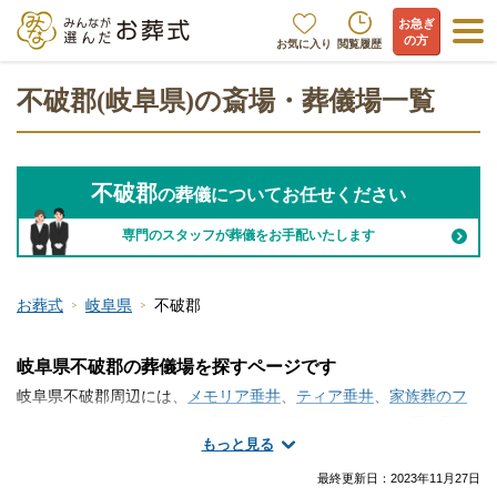
お急ぎ
の方
お気に入り
閲覧履歴
不破郡(岐阜県)の斎場・葬儀場一覧
不破郡
の葬儀についてお任せください
専門のスタッフが葬儀をお手配いたします
お葬式
岐阜県
不破郡
岐阜県不破郡の葬儀場を探すページです
岐阜県不破郡周辺には、
メモリア垂井
、
ティア垂井
、
家族葬のフ
ァミリア 美濃加茂
といった斎場・葬儀場が存在します。不破郡で
もっと見る
斎場・葬儀場の情報をお探しですか？家族葬や一日葬・火葬式な
どの葬儀を行う場所は、ご自宅や寺院の式場、便利な総合斎場や
最終更新日：
2023年11月27日