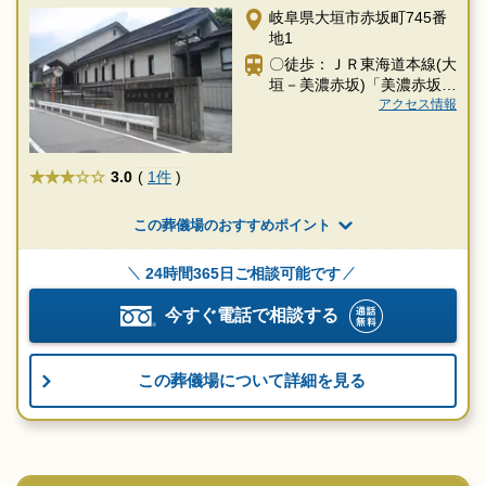
岐阜県大垣市赤坂町745番
地1
〇徒歩：ＪＲ東海道本線(大
垣－美濃赤坂)「美濃赤坂
駅」より徒歩7分
アクセス情報
★★★
3.0
(
1件
)
この葬儀場のおすすめポイント
24時間365日ご相談可能です
今すぐ電話で相談する
この葬儀場について詳細を見る