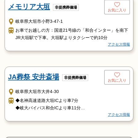
メモリア大垣
非提携葬儀場
お気に入り
岐阜県大垣市小野3-47-1
お車でお越しの方：国道21号線の「和合インター」を南下
JR大垣駅で下車。大垣駅よりタクシーで約10分
アクセス情報
JA葬祭 安井斎場
非提携葬儀場
お気に入り
岐阜県大垣市大井4-30
◆名神高速道路大垣ICより車7分
◆岐大バイパス和合ICより車11分
アクセス情報
◆東海環状自動車道大垣西ICより車14分
◆JR・樽見鉄道・養老鉄道大垣駅南口より
タクシー11分
◆養老鉄道美濃青柳駅よりタクシー8分