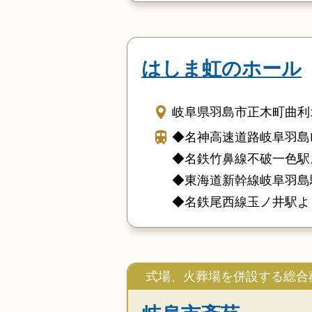
はしま虹のホール
岐阜県羽島市正木町曲利1
◆名神高速道路岐阜羽島I
◆名鉄竹鼻線不破一色駅
◆東海道新幹線岐阜羽島
◆名鉄尾西線玉ノ井駅よ
式場、火葬場を併設する総合