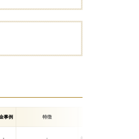
金事例
特徴
住所
-
-
岐阜県羽島市竹鼻町834-1