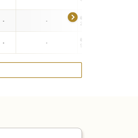
岐阜県羽島市竹鼻町狐穴渡瀬
-
-
2-1
岐阜県羽島市竹鼻町丸の内11
-
-
9