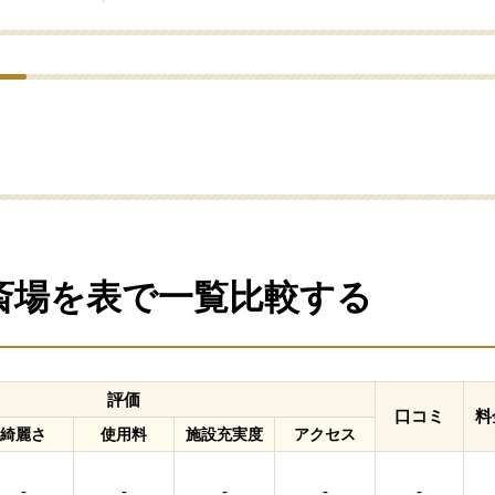
の斎場を表で一覧比較する
評価
口コミ
料
綺麗さ
使用料
施設充実度
アクセス
-
-
-
-
-