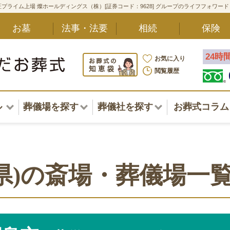
プライム上場 燦ホールディングス（株）[証券コード：9628] グループのライフフォワー
お墓
法事・法要
相続
保険
24時
お気に入り
閲覧履歴
ル
葬儀場を探す
葬儀社を探す
お葬式コラム
アル一覧
北海道
北海道
東北・甲信越・北陸
東北・甲信越・北陸
ポート
県)の斎場・葬儀場一
関東
関東
〜葬儀後まで
中部・東海
中部・東海
方