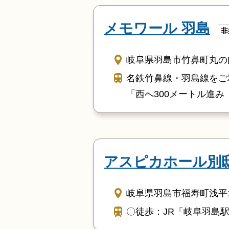
メモワール 羽島
非
岐阜県羽島市竹鼻町丸の内1
名鉄竹鼻線・羽島線をご
「西へ300メートル進
アスピカホール別邸
岐阜県羽島市福寿町浅平1
〇徒歩：JR「岐阜羽島