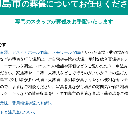
羽島市
の葬儀についてお任せくだ
関西
関西
中国・四国
中国・四国
平均相場
専門のスタッフが葬儀をお手配いたします
九州・沖縄
九州・沖縄
です
前澤
、
アスピカホール羽島
、
メモワール 羽島
といった斎場・葬儀場が
などの葬儀を行う場所は、ご自宅や寺院の式場、便利な総合斎場やセレ
ニーホールを調査。それぞれの機能や評価などをご覧いただき、申込み
ださい。家族葬や一日葬、火葬式をどこで行うのがよいか？その選び方
島市で利用者が多い式場・火葬場、参列者が集まりやすい便利なセレモ
ので、まずはご相談ください。写真を見ながら場所の雰囲気や価格相場
ックしたりなどの情報収集を行って羽島市の最適な斎場・葬儀場をご確
意味、費用相場や流れも解説
トと注意点について