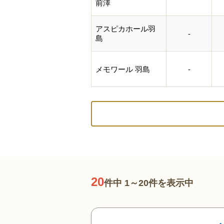
前澤
アスピカホール羽
-
島
メモワール 羽島
-
20
件中 1～20件を表示中