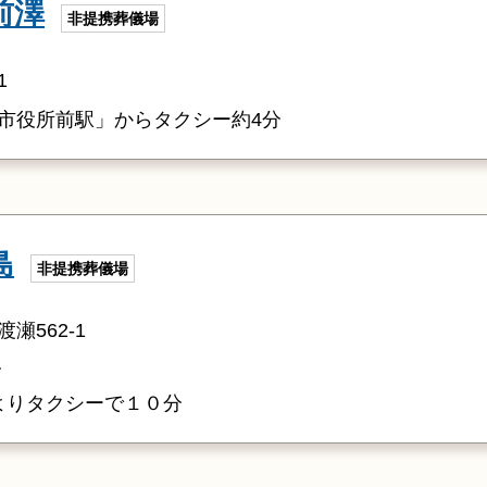
前澤
非提携葬儀場
1
市役所前駅」からタクシー約4分
島
非提携葬儀場
瀬562-1
分
駅よりタクシーで１０分