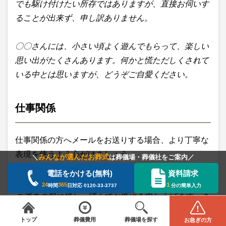
でも駆け付けたい所存ではありますが、直接お伺いす
ることが出来ず、申し訳ありません。
〇〇さんには、小さい頃よく遊んでもらって、楽しい
思い出がたくさんあります。何かと慌ただしくされて
いる中とは思いますが、どうぞご自愛ください。
仕事関係
仕事関係の方へメールをお送りする場合、より丁寧な
表現を使うよう心がけましょう。
みんなが選んだお葬式
＼
は葬儀場・葬儀社をご案内／
電話をかける(無料)
資料請求
【文例】
24
365
１
時間
日対応
0120-33-3737
分の簡単入力
ご逝去の報に接し、謹んでお悔やみ申し上げます。さ
全国から葬儀場を探す
葬儀の費用
ぞお力落としのことと思います。
トップ
葬儀費用
葬儀場を探す
お急ぎの方
エリアを選択してください
STEP1
閉じる