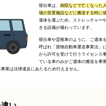
寝台車は、
病院などで亡くなった
場の安置施設などに搬送する時に
遺体を運ぶため、ストレッチャー
きる設備が備わっています。
寝台車や霊柩車のように、ご遺体
呼ばれ「貨物自動車運送事業法」
から許可を受けて行うライセンス
ている車のみがご遺体の搬送を事
送事業は法律違反にあたるため行えません。
の違い