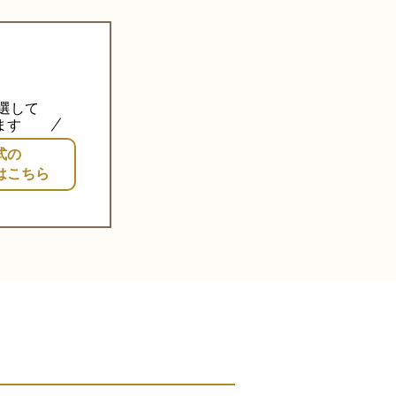
厳選して
ます
式の
はこちら