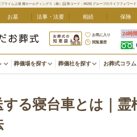
プライム上場 燦ホールディングス（株）[証券コード：9628] グループのライフフォワー
お墓
法事・法要
相続
保険
24時
お気に入り
閲覧履歴
ル
葬儀場を探す
葬儀社を探す
お葬式コラム
アル一覧
北海道
北海道
東北・甲信越・北陸
東北・甲信越・北陸
ポート
送する寝台車とは｜霊
関東
関東
〜葬儀後まで
法
中部・東海
中部・東海
方