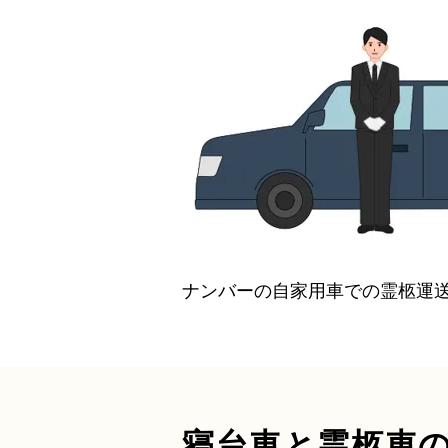
ナンバーの自家用車での霊柩運
寝台車と霊柩車