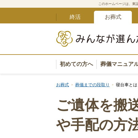
このホームページは、東証
終活
お葬式
初めての方へ
葬儀マニュア
葬儀マニュ
お葬式
葬儀までの段取り
寝台車とは
葬儀安心サ
ご遺体を搬
葬儀の準備
や手配の方
葬儀の選び