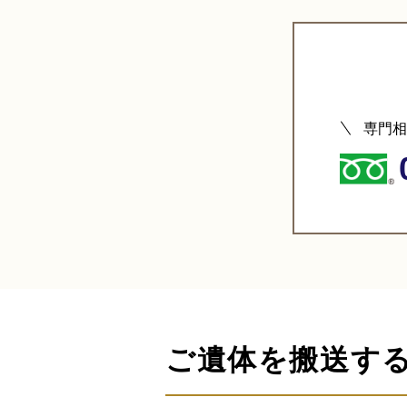
専門相
ご遺体を搬送す