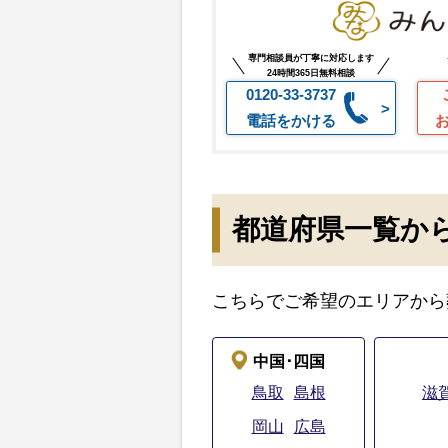
専門相談員が丁寧に対応します
24時間365日無料相談
0120-33-3737
電話をかける
都道府県一覧か
こちらでご希望のエリアから
中国･四国
鳥取
島根
滋
岡山
広島