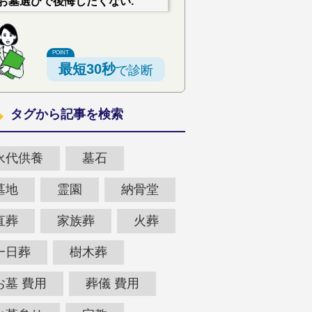
お墓選びで後悔したくない.
最短30秒
で診断
タグから記事を検索
永代供養
墓石
墓地
霊園
納骨堂
直葬
家族葬
火葬
一日葬
樹木葬
お墓 費用
葬儀 費用