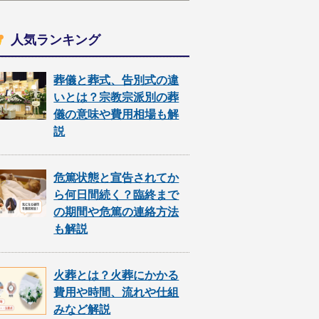
人気ランキング
葬儀と葬式、告別式の違
いとは？宗教宗派別の葬
儀の意味や費用相場も解
説
危篤状態と宣告されてか
ら何日間続く？臨終まで
の期間や危篤の連絡方法
も解説
火葬とは？火葬にかかる
費用や時間、流れや仕組
みなど解説