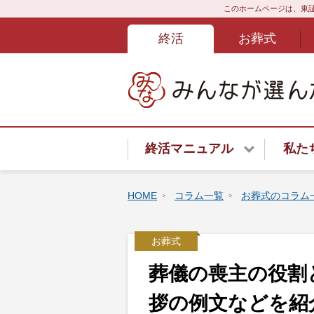
このホームページは、東証
終活
お葬式
終活マニュアル
私た
終活サービスご紹介
HOME
コラム一覧
お葬式のコラム
終活はじめてガイド
お葬式
終活あんしんよろず相談ダイ
葬儀の喪主の役割
遺言書
拶の例文などを紹