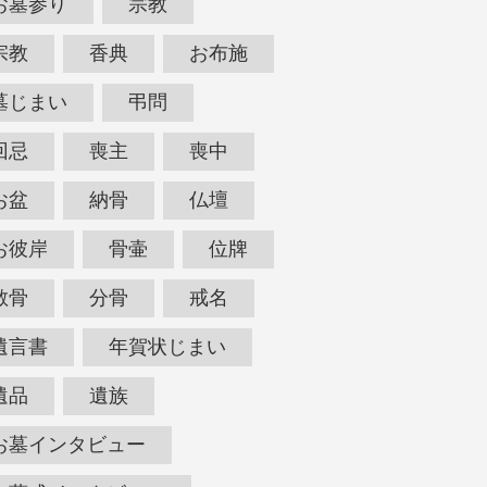
お墓参り
宗教
宗教
香典
お布施
墓じまい
弔問
回忌
喪主
喪中
お盆
納骨
仏壇
お彼岸
骨壷
位牌
散骨
分骨
戒名
遺言書
年賀状じまい
遺品
遺族
お墓インタビュー