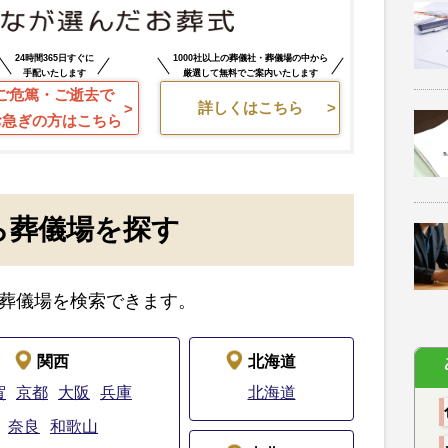
24時間365日すぐに
1000社以上の葬儀社・葬儀場の中から
手配いたします
厳選して無料でご案内いたします
ご危篤・ご逝去で
詳しくはこちら
お急ぎの方はこちら
ら葬儀場を探す
葬儀場を検索できます。
関西
北海道
賀
京都
大阪
兵庫
北海道
奈良
和歌山