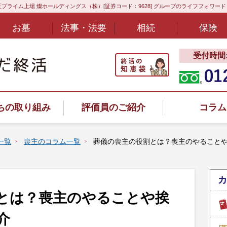
プライム上場 燦ホールディングス（株）[証券コード：9628] グループのライフフォワー
お墓
法事・法要
相続
保険
受付時間:8
ちの取り組み
評価員のご紹介
コラム
一覧
喪主のコラム一覧
葬儀の喪主の役割とは？喪主のやること
カ
ヤル
とは？喪主のやることや挨
介