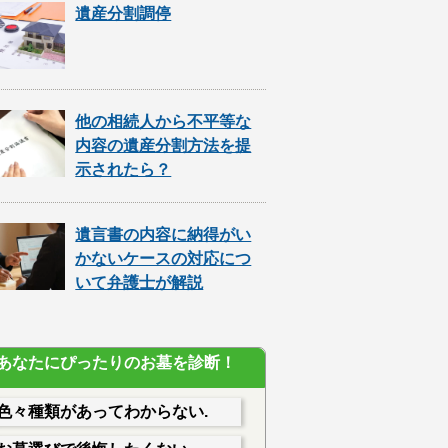
遺産分割調停
他の相続人から不平等な
内容の遺産分割方法を提
示されたら？
遺言書の内容に納得がい
かないケースの対応につ
いて弁護士が解説
あなたにぴったりのお墓を診断！
色々種類があってわからない.