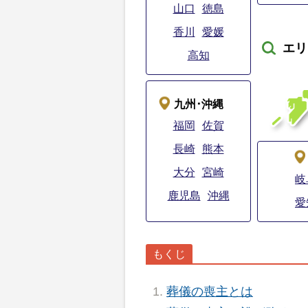
山口
徳島
香川
愛媛
エリ
高知
九州･沖縄
福岡
佐賀
長崎
熊本
大分
宮崎
岐
鹿児島
沖縄
愛
葬儀の喪主とは