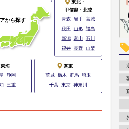
東北・
甲信越・北陸
青森
岩手
宮城
アから探す
秋田
山形
福島
新潟
富山
石川
福井
長野
山梨
東海
関東
阜
静岡
茨城
栃木
群馬
埼玉
知
三重
千葉
東京
神奈川