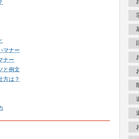
？
と
いマナー
マナー
ツと例文
仕方は？
め