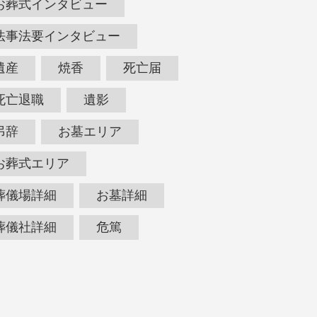
お葬式インタビュー
法事法要インタビュー
遺産
焼香
死亡届
死亡退職
遺影
弔辞
お墓エリア
お葬式エリア
葬儀場詳細
お墓詳細
葬儀社詳細
危篤