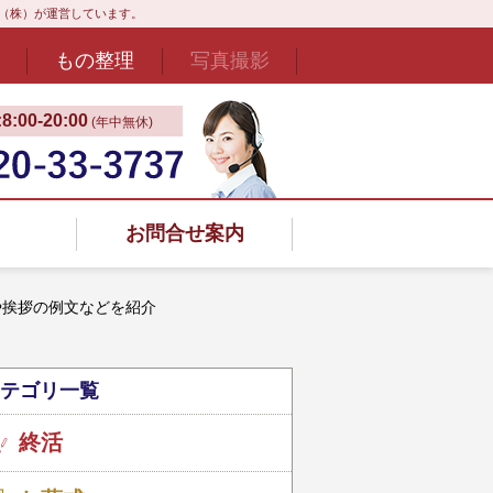
ド（株）が運営しています。
もの整理
写真撮影
:00‐20:00
(年中無休)
お問合せ案内
や挨拶の例文などを紹介
テゴリ一覧
終活