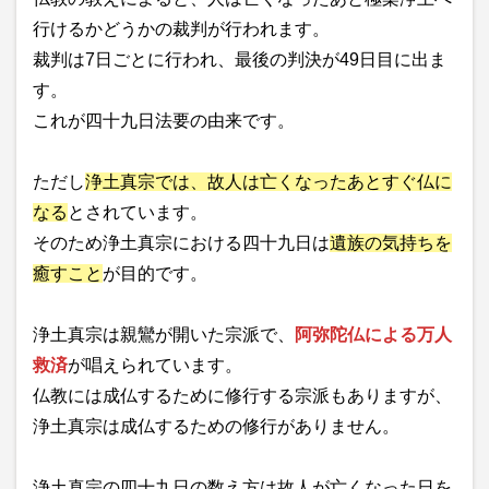
行けるかどうかの裁判が行われます。
裁判は7日ごとに行われ、最後の判決が49日目に出ま
す。
これが四十九日法要の由来です。
ただし
浄土真宗では、故人は亡くなったあとすぐ仏に
なる
とされています。
そのため浄土真宗における四十九日は
遺族の気持ちを
癒すこと
が目的です。
浄土真宗は親鸞が開いた宗派で、
阿弥陀仏による万人
救済
が唱えられています。
仏教には成仏するために修行する宗派もありますが、
浄土真宗は成仏するための修行がありません。
浄土真宗の四十九日の数え方は故人が亡くなった日を