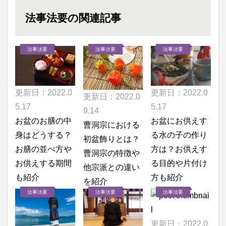
法事法要の関連記事
法事法要
法事法要
法事法要
更新日：2022.0
更新日：2022.0
更新日：2022.0
5.17
5.17
9.14
お盆のお膳の中
お盆にお供えす
曹洞宗における
身はどうする？
る水の子の作り
初盆飾りとは？
お膳の並べ方や
方は？お供えす
曹洞宗の特徴や
お供えする期間
る目的や片付け
他宗派との違い
も紹介
方も紹介
を紹介
法事法要
法事法要
法事法要
更新日：2022.0