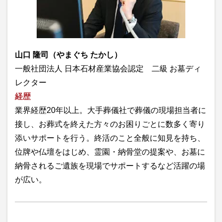
山口 隆司（やまぐち たかし）
一般社団法人 日本石材産業協会認定 二級 お墓ディ
レクター
経歴
業界経歴20年以上。大手葬儀社で葬儀の現場担当者に
接し、お葬式を終えた方々のお困りごとに数多く寄り
添いサポートを行う。終活のこと全般に知見を持ち、
位牌や仏壇をはじめ、霊園・納骨堂の提案や、お墓に
納骨されるご遺族を現場でサポートするなど活躍の場
が広い。