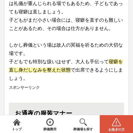
は礼儀が重んじられる場でもあるため、子どもであっ
ても寝癖は直しましょう。
子どもがまだ小さい場合には、寝癖を直すのも難しい
ことがあるため、その場合は仕方がありません。
しかし葬儀という場は故人の冥福を祈るための大切な
場です。
子どもでも特別な扱いはせず、大人も手伝って
寝癖を
直し身だしなみを整えた状態
で出席できるようにしま
しょう。
スポンサーリンク
お通夜の服装マナー
みんなが選んだお葬式
＼
は葬儀場・葬儀社をご案内／
全国から葬儀場を探す
葬儀の費用
電話をかける(無料)
資料請求
トップ
葬儀費用
葬儀場を探す
お急ぎの方
エリアを選択してください
STEP1
閉じる