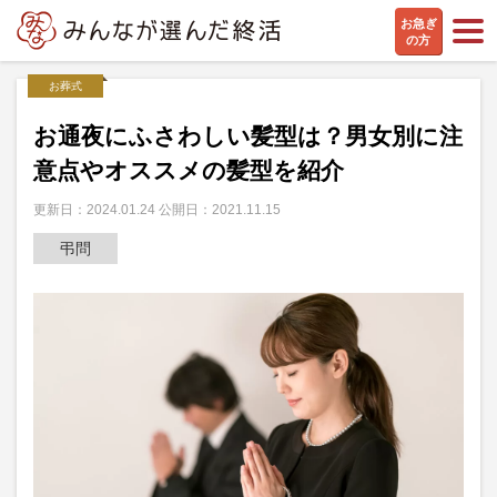
お急ぎ
の方
お葬式
お通夜にふさわしい髪型は？男女別に注
意点やオススメの髪型を紹介
更新日：2024.01.24 公開日：2021.11.15
弔問