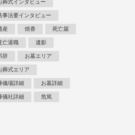
お葬式インタビュー
法事法要インタビュー
遺産
焼香
死亡届
死亡退職
遺影
弔辞
お墓エリア
お葬式エリア
葬儀場詳細
お墓詳細
葬儀社詳細
危篤