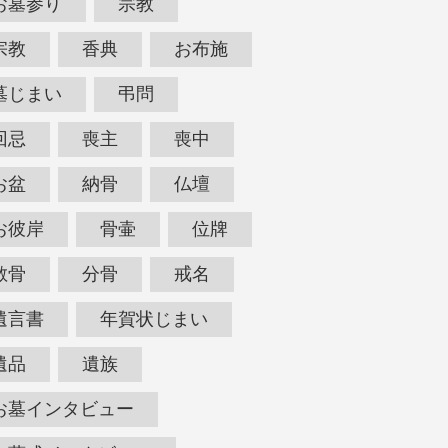
お墓参り
宗教
宗教
香典
お布施
墓じまい
弔問
回忌
喪主
喪中
お盆
納骨
仏壇
お彼岸
骨壷
位牌
散骨
分骨
戒名
遺言書
年賀状じまい
遺品
遺族
お墓インタビュー