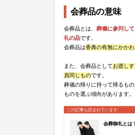
会葬品の意味
会葬品とは、
葬儀に参列して
礼の品
です。
会葬品は
香典の有無にかかわ
また、会葬品として
お渡しす
員同じもの
です。
葬儀の帰りに持って帰るもの
ものを選ぶ傾向があります。
この記事も読まれています
会葬御礼とは