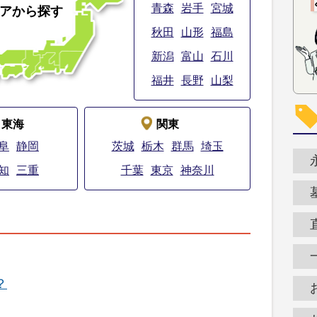
青森
岩手
宮城
アから探す
秋田
山形
福島
新潟
富山
石川
福井
長野
山梨
東海
関東
阜
静岡
茨城
栃木
群馬
埼玉
知
三重
千葉
東京
神奈川
？