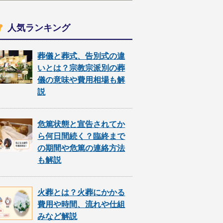
人気ランキング
葬儀と葬式、告別式の違
いとは？宗教宗派別の葬
儀の意味や費用相場も解
説
危篤状態と宣告されてか
ら何日間続く？臨終まで
の期間や危篤の連絡方法
も解説
火葬とは？火葬にかかる
費用や時間、流れや仕組
みなど解説