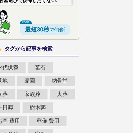
お墓選びで後悔したくない.
最短30秒
で診断
タグから記事を検索
永代供養
墓石
墓地
霊園
納骨堂
直葬
家族葬
火葬
一日葬
樹木葬
お墓 費用
葬儀 費用