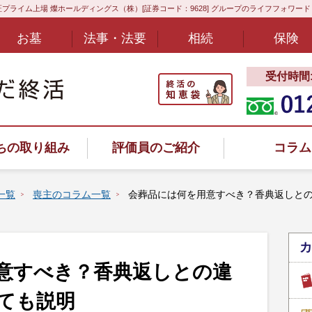
プライム上場 燦ホールディングス（株）[証券コード：9628] グループのライフフォワー
お墓
法事・法要
相続
保険
受付時間:8
ちの取り組み
評価員のご紹介
コラム
一覧
喪主のコラム一覧
会葬品には何を用意すべき？香典返しと
カ
ヤル
意すべき？香典返しとの違
ても説明