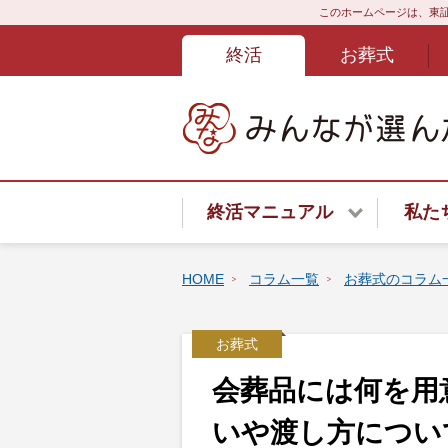
このホームページは、東証
終活
お葬式
終活マニュアル
私た
終活サービスご紹介
HOME
コラム一覧
お葬式のコラム
終活はじめてガイド
お葬式
終活あんしんよろず相談ダイ
会葬品には何を用
遺言書
いや渡し方につい