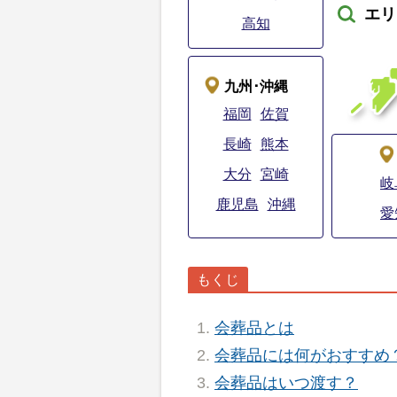
エリ
高知
九州･沖縄
福岡
佐賀
長崎
熊本
大分
宮崎
岐
鹿児島
沖縄
愛
会葬品とは
会葬品には何がおすすめ
会葬品はいつ渡す？