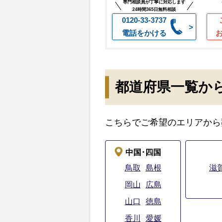
専門相談員が丁寧に対応します
24時間365日無料相談
0120-33-3737
電話をかける
都道府県一覧か
こちらでご希望のエリアから
中国･四国
鳥取
島根
滋
岡山
広島
山口
徳島
香川
愛媛