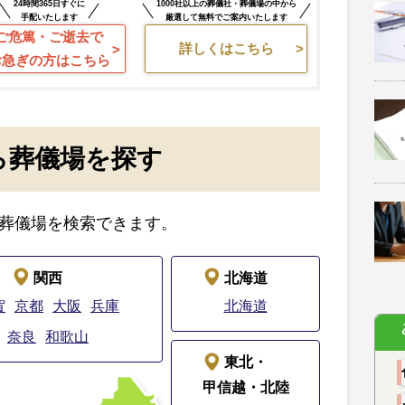
24時間365日すぐに
1000社以上の葬儀社・葬儀場の中から
手配いたします
厳選して無料でご案内いたします
ご危篤・ご逝去で
詳しくはこちら
お急ぎの方はこちら
ら葬儀場を探す
葬儀場を検索できます。
関西
北海道
賀
京都
大阪
兵庫
北海道
奈良
和歌山
東北・
甲信越・北陸