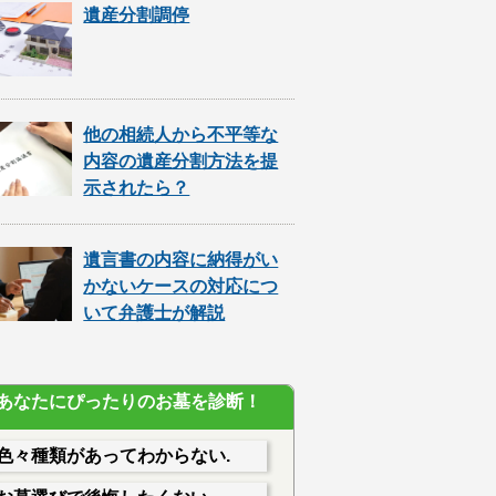
遺産分割調停
他の相続人から不平等な
内容の遺産分割方法を提
示されたら？
遺言書の内容に納得がい
かないケースの対応につ
いて弁護士が解説
あなたにぴったりのお墓を診断！
色々種類があってわからない.