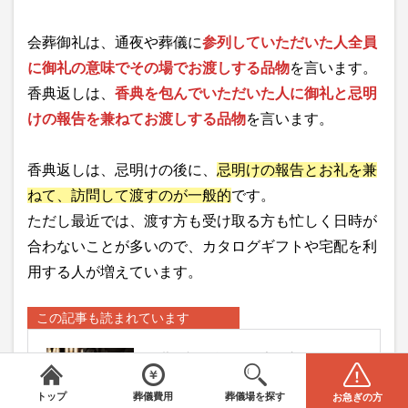
会葬御礼は、通夜や葬儀に
参列していただいた人全員
に御礼の意味でその場でお渡しする品物
を言います。
香典返しは、
香典を包んでいただいた人に御礼と忌明
けの報告を兼ねてお渡しする品物
を言います。
香典返しは、忌明けの後に、
忌明けの報告とお礼を兼
ねて、訪問して渡すのが一般的
です。
ただし最近では、渡す方も受け取る方も忙しく日時が
合わないことが多いので、カタログギフトや宅配を利
用する人が増えています。
この記事も読まれています
会葬御礼は郵送した方が良い？弔問
みんなが選んだお葬式
＼
は葬儀場・葬儀社をご案内／
全国から葬儀場を探す
葬儀の費用
客や代理参列者の対応も説明
電話をかける(無料)
資料請求
トップ
葬儀費用
葬儀場を探す
お急ぎの方
エリアを選択してください
STEP1
閉じる