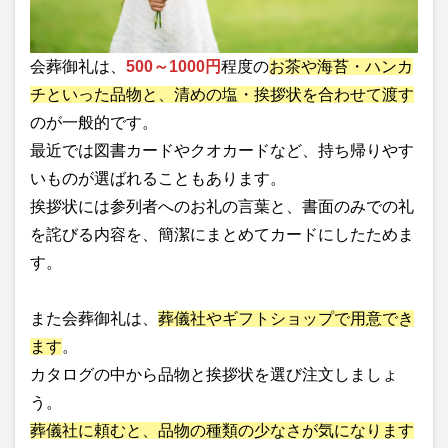
会葬御礼は、
500～1000円
程度の
お茶や海苔・ハンカ
チといった品物と、清めの塩・挨拶状を合わせて渡す
のが一般的です。
最近では図書カードやクオカードなど、持ち帰りやす
いものが選ばれることもあります。
挨拶状には参列者へのお礼の言葉と、書面のみでの礼
を詫びる内容を、簡潔にまとめてカードにしたためま
す。
また会葬御礼は、
葬儀社やギフトショップで用意でき
ます
。
カタログの中から品物と挨拶状を選び注文しましょ
う。
葬儀社に頼むと、品物の種類の少なさが気になります