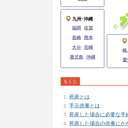
九州･沖縄
福岡
佐賀
長崎
熊本
大分
宮崎
岐
鹿児島
沖縄
愛
死産とは
手元供養とは
死産した場合に必要な手
死産した場合の供養にか