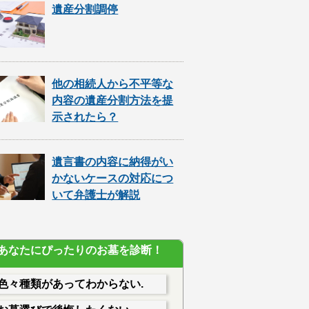
遺産分割調停
他の相続人から不平等な
内容の遺産分割方法を提
示されたら？
遺言書の内容に納得がい
かないケースの対応につ
いて弁護士が解説
あなたにぴったりのお墓を診断！
色々種類があってわからない.