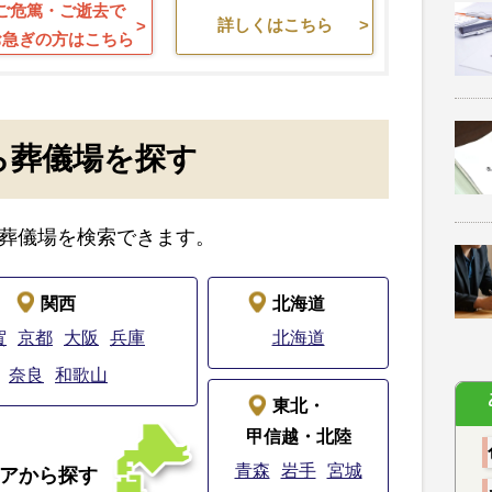
ご危篤・ご逝去で
詳しくはこちら
お急ぎの方はこちら
ら葬儀場を探す
葬儀場を検索できます。
関西
北海道
賀
京都
大阪
兵庫
北海道
奈良
和歌山
東北・
甲信越・北陸
青森
岩手
宮城
アから探す