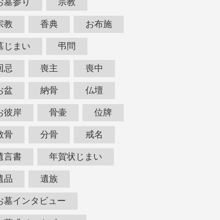
お墓参り
宗教
宗教
香典
お布施
墓じまい
弔問
回忌
喪主
喪中
お盆
納骨
仏壇
お彼岸
骨壷
位牌
散骨
分骨
戒名
遺言書
年賀状じまい
遺品
遺族
お墓インタビュー