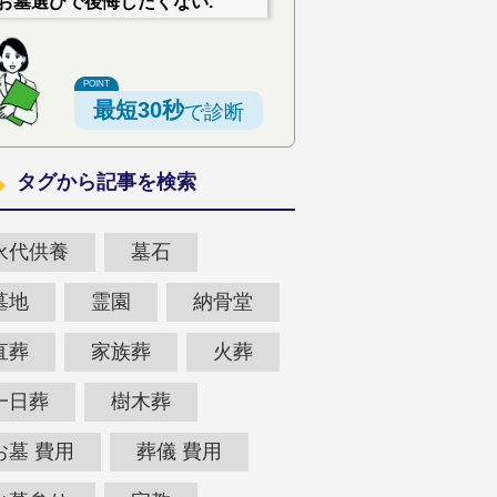
お墓選びで後悔したくない.
最短30秒
で診断
タグから記事を検索
永代供養
墓石
墓地
霊園
納骨堂
直葬
家族葬
火葬
一日葬
樹木葬
お墓 費用
葬儀 費用