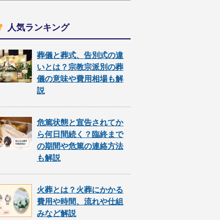
人気ランキング
葬儀と葬式、告別式の違
いとは？宗教宗派別の葬
儀の意味や費用相場も解
説
危篤状態と宣告されてか
ら何日間続く？臨終まで
の期間や危篤の連絡方法
も解説
火葬とは？火葬にかかる
費用や時間、流れや仕組
みなど解説