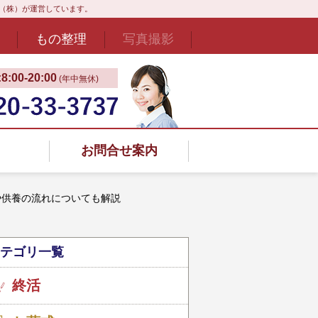
ド（株）が運営しています。
もの整理
写真撮影
:00‐20:00
(年中無休)
お問合せ案内
や供養の流れについても解説
テゴリ一覧
終活