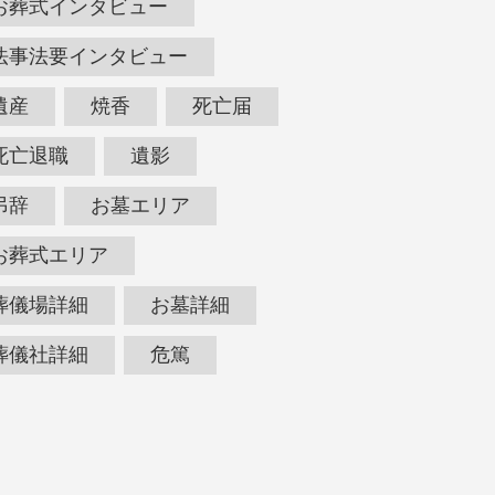
お葬式インタビュー
法事法要インタビュー
遺産
焼香
死亡届
死亡退職
遺影
弔辞
お墓エリア
お葬式エリア
葬儀場詳細
お墓詳細
葬儀社詳細
危篤