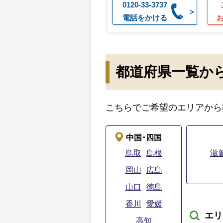
0120-33-3737
電話をかける
都道府県一覧か
こちらでご希望のエリアから
中国･四国
鳥取
島根
滋
岡山
広島
山口
徳島
香川
愛媛
エリ
高知