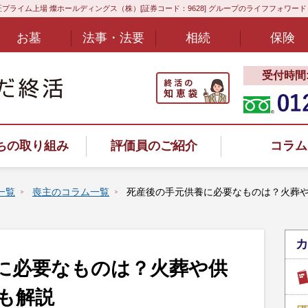
プライム上場 燦ホールディングス（株）[証券コード：9628] グループのライフフォワー
お墓
法事・法要
相続
保険
受付時間:8
ちの取り組み
評価員のご紹介
コラム
一覧
喪主のコラム一覧
死産後の手元供養に必要なものは？火葬
カ
ヤル
に必要なものは？火葬や供
も解説