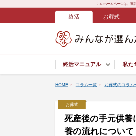
このホームページは、東証
終活
お葬式
終活マニュアル
私た
終活サービスご紹介
HOME
コラム一覧
お葬式のコラム
終活はじめてガイド
お葬式
終活あんしんよろず相談ダイ
死産後の手元供養
遺言書
養の流れについて