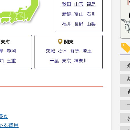
秋田
山形
福島
新潟
富山
石川
福井
長野
山梨
東海
関東
阜
静岡
茨城
栃木
群馬
埼玉
知
三重
千葉
東京
神奈川
続き
かる費用