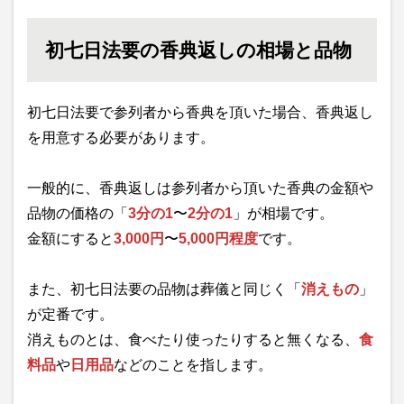
初七日法要の香典返しの相場と品物
初七日法要で参列者から香典を頂いた場合、香典返し
を用意する必要があります。
一般的に、香典返しは参列者から頂いた香典の金額や
品物の価格の「
3分の1
〜
2分の1
」が相場です。
金額にすると
3,000円
〜
5,000円程度
です。
また、初七日法要の品物は葬儀と同じく「
消えもの
」
が定番です。
消えものとは、食べたり使ったりすると無くなる、
食
料品
や
日用品
などのことを指します。