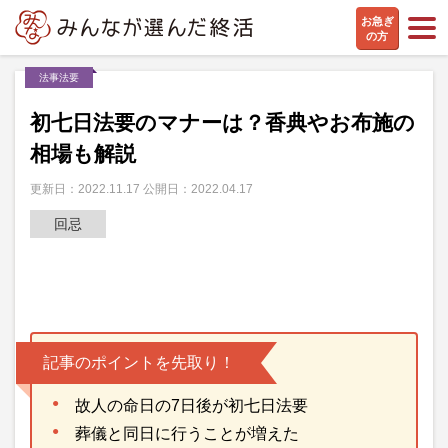
お急ぎ
の方
法事法要
初七日法要のマナーは？香典やお布施の
相場も解説
更新日：2022.11.17 公開日：2022.04.17
回忌
記事のポイントを先取り！
故人の命日の7日後が初七日法要
葬儀と同日に行うことが増えた