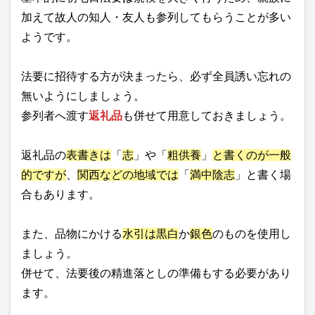
加えて故人の知人・友人も参列してもらうことが多い
ようです。
法要に招待する方が決まったら、必ず全員誘い忘れの
無いようにしましょう。
参列者へ渡す
返礼品
も併せて用意しておきましょう。
返礼品の
表書きは
「
志
」や「
粗供養
」
と書くのが一般
的ですが
、
関西などの地域では
「
満中陰志
」と書く場
合もあります。
また、品物にかける
水引は黒白
か
銀色
のものを使用し
ましょう。
併せて、法要後の精進落としの準備もする必要があり
ます。