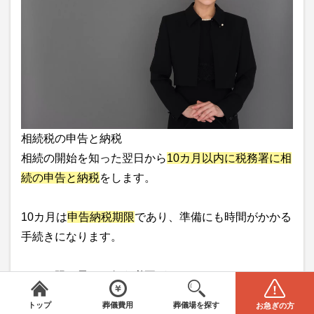
相続税の申告と納税
相続の開始を知った翌日から
10カ月以内に税務署に相
続の申告と納税
をします。
10カ月は
申告納税期限
であり、準備にも時間がかかる
手続きになります。
できる限り早めに行う必要があります。
みんなが選んだお葬式
＼
は葬儀場・葬儀社をご案内／
全国から葬儀場を探す
葬儀の費用
スポンサーリンク
電話をかける(無料)
資料請求
トップ
葬儀費用
葬儀場を探す
お急ぎの方
エリアを選択してください
STEP1
閉じる