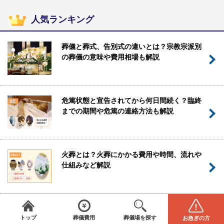
人気ランキング
葬儀と葬式、告別式の違いとは？宗教宗派別
の葬儀の意味や費用相場も解説
危篤状態と宣告されてから何日間続く？臨終
までの期間や危篤の連絡方法も解説
火葬とは？火葬にかかる費用や時間、流れや
仕組みなど解説
みんなが選んだお葬式
＼
は葬儀場・葬儀社をご案内／
全国から葬儀場を探す
葬儀の費用
直葬の流れや費用は？メリットやデメリット
電話をかける(無料)
資料請求
トップ
葬儀費用
葬儀場を探す
お急ぎの方
を合わせて解説
エリアを選択してください
STEP1
閉じる