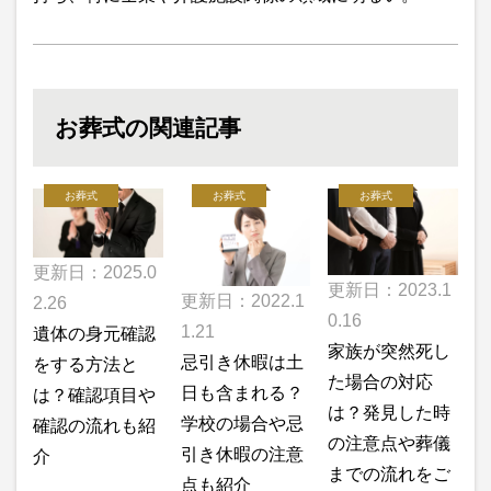
お葬式の関連記事
お葬式
お葬式
お葬式
更新日：2025.0
更新日：2023.1
更新日：2022.1
2.26
0.16
1.21
遺体の身元確認
家族が突然死し
忌引き休暇は土
をする方法と
た場合の対応
日も含まれる？
は？確認項目や
は？発見した時
学校の場合や忌
確認の流れも紹
の注意点や葬儀
引き休暇の注意
介
までの流れをご
点も紹介