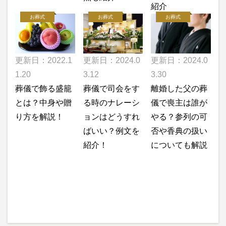
紹介
お葬式
お葬式
お葬式
更新日：2022.1
更新日：2024.0
更新日：2024.0
1.20
3.12
3.30
葬儀で飾る盛籠
葬儀で司会をす
離婚した父の葬
とは？中身や贈
る時のナレーシ
儀で喪主は誰が
り方を解説！
ョンはどうすれ
やる？参列の可
ばいい？例文を
否や香典の扱い
紹介！
についても解説