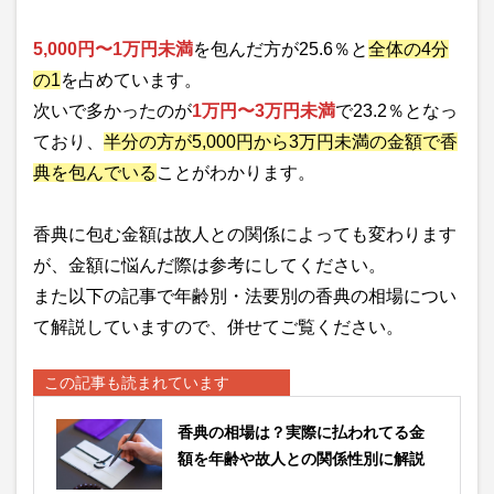
5,000円〜1万円未満
を包んだ方が25.6％と
全体の4分
の1
を占めています。
次いで多かったのが
1万円〜3万円未満
で23.2％となっ
ており、
半分の方が5,000円から3万円未満の金額で香
典を包んでいる
ことがわかります。
香典に包む金額は故人との関係によっても変わります
が、金額に悩んだ際は参考にしてください。
また以下の記事で
年齢別・法要別の香典の相場につい
て
解説していますので、併せてご覧ください。
この記事も読まれています
香典の相場は？実際に払われてる金
額を年齢や故人との関係性別に解説