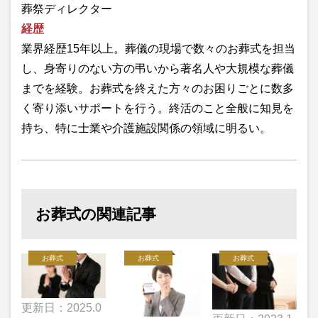
葬祭ディレクター
経歴
業界経歴15年以上。葬儀の現場で数々のお葬式を担当
し、身寄りのない方の弔いから著名人や大規模な葬儀
までを経験。お葬式を終えた方々のお困りごとに数多
く寄り添いサポートを行う。終活のこと全般に知見を
持ち、特に士業や介護施設関係の領域に明るい。
お葬式の関連記事
お葬式
お葬式
お葬式
更新日：2025.0