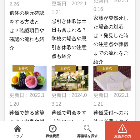
更新日：2023.1
更新日：2022.1
2.26
0.16
1.21
遺体の身元確認
家族が突然死し
忌引き休暇は土
をする方法と
た場合の対応
日も含まれる？
は？確認項目や
は？発見した時
学校の場合や忌
確認の流れも紹
の注意点や葬儀
引き休暇の注意
介
までの流れをご
点も紹介
紹介
お葬式
お葬式
お葬式
更新日：2022.1
更新日：2022.1
更新日：2024.0
1.21
1.20
3.12
葬儀受付へのお
葬儀で飾る盛籠
葬儀で司会をす
礼は必要？タイ
とは？中身や贈
る時のナレーシ
みんなが選んだお葬式
＼
は葬儀場・葬儀社をご案内／
全国から葬儀場を探す
葬儀の費用
ミングや渡す品
り方を解説！
ョンはどうすれ
電話をかける(無料)
資料請求
トップ
葬儀費用
葬儀場を探す
お急ぎの方
物についても解
ばいい？例文を
エリアを選択してください
STEP1
閉じる