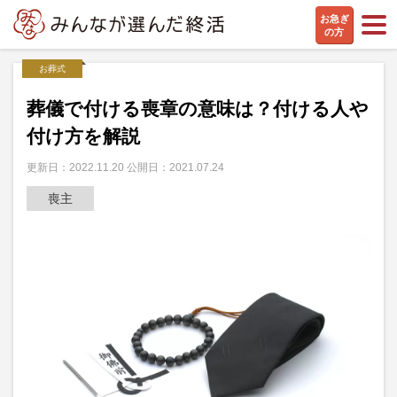
お急ぎ
の方
お葬式
葬儀で付ける喪章の意味は？付ける人や
付け方を解説
更新日：2022.11.20 公開日：2021.07.24
喪主