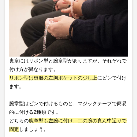
喪章にはリボン型と腕章型がありますが、それぞれで
付け方が異なります。
リボン型は喪服の左胸ポケットの少し上
にピンで付け
ます。
腕章型はピンで付けるものと、マジックテープで簡易
的に付ける2種類です。
どちらの
腕章型も左腕に付け、二の腕の真ん中辺りで
固定
しましょう。