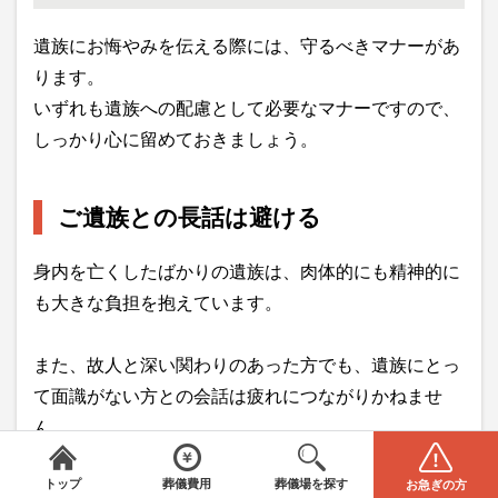
遺族にお悔やみを伝える際には、守るべきマナーがあ
ります。
いずれも遺族への配慮として必要なマナーですので、
しっかり心に留めておきましょう。
ご遺族との長話は避ける
身内を亡くしたばかりの遺族は、肉体的にも精神的に
も大きな負担を抱えています。
また、故人と深い関わりのあった方でも、遺族にとっ
て面識がない方との会話は疲れにつながりかねませ
ん。
みんなが選んだお葬式
＼
は葬儀場・葬儀社をご案内／
全国から葬儀場を探す
葬儀の費用
電話をかける(無料)
資料請求
トップ
葬儀費用
葬儀場を探す
お急ぎの方
遺族を思いやってのことだとしても、
お悔やみの言葉
エリアを選択してください
STEP1
閉じる