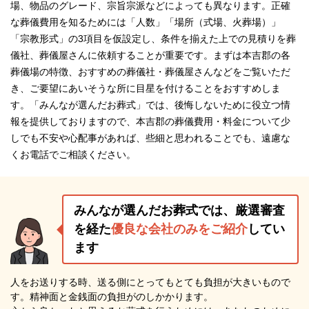
場、物品のグレード、宗旨宗派などによっても異なります。正確
な葬儀費用を知るためには「人数」「場所（式場、火葬場）」
「宗教形式」の3項目を仮設定し、条件を揃えた上での見積りを葬
儀社、葬儀屋さんに依頼することが重要です。まずは本吉郡の各
葬儀場の特徴、おすすめの葬儀社・葬儀屋さんなどをご覧いただ
き、ご要望にあいそうな所に目星を付けることをおすすめしま
す。「みんなが選んだお葬式」では、後悔しないために役立つ情
報を提供しておりますので、本吉郡の葬儀費用・料金について少
しでも不安や心配事があれば、些細と思われることでも、遠慮な
くお電話でご相談ください。
みんなが選んだお葬式では、厳選審査
を経た
優良な会社のみをご紹介
してい
ます
人をお送りする時、送る側にとってもとても負担が大きいもので
す。精神面と金銭面の負担がのしかかります。