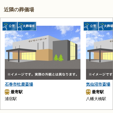
近隣の葬儀場
公営
火葬場有
公営
火葬場
石巻市牡鹿斎場
気仙沼市斎場
最寄駅
最寄駅
浦宿駅
八幡大橋駅