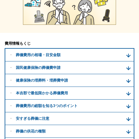
費用情報もくじ
葬儀費用の
相場・目安金額
国民健康保険の葬儀費申請
健康保険の埋葬料・
埋葬費申請
本吉郡で
最低限かかる
葬儀費用
葬儀費用の
総額を知る
3つのポイント
安すぎる
葬儀に注意
葬儀の供花
の種類