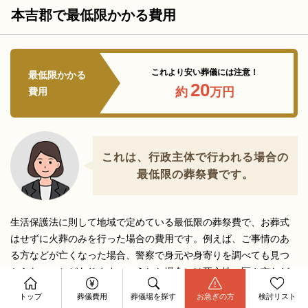
本吉郡で最低限かかる費用
これより安い葬儀には注意！
最低限かかる
20
約
万円
費用
これは、行政主体で行われる場合の
最低限の葬祭費です。
生活保護法に則して地域で定めている最低限の葬祭費で、お葬式
はせずに火葬のみを行った場合の費用です。例えば、ご事情のあ
る方などが亡くなった場合、警察で身元や身寄りを調べても見つ
からないことがあります。こうした場合には死亡地の区や市など
資料請求
の行政が主導となって葬送を行います。この際、最低限必要にな
今すぐ電話相談
トップ
葬儀費用
葬儀場を探す
お急ぎの方
検討リスト
お問合せ
る物品、経費負担の少ない日程、人件費での葬祭費が約20万円に