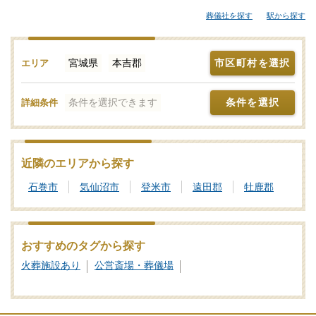
場、便利な総合斎場やセレモニーホールなどが候補となります。
葬儀社を探す
駅から探す
「みんなが選んだお葬式」では、斎場やセレモニーホールを調
査。それぞれの機能や評価などをご覧いただき、申込みの流れな
ど、ご不明点があれば、些細と思われることでも遠慮なくお電話
宮城県
本吉郡
市区町村を選択
エリア
でご相談ください。家族葬や一日葬、火葬式をどこで行うのがよ
いか？その選び方や段取りの仕方をはじめ、式場・火葬場の手配
条件を選択できます
条件を選択
詳細条件
までを含めてサポートいたします。本吉郡で利用者が多い式場・
火葬場、参列者が集まりやすい便利なセレモニーホールを検索！
施設予約や空き日程の確認・利用状況などのお問合せも承ります
ので、まずはご相談ください。写真を見ながら場所の雰囲気や価
近隣のエリアから探す
格相場を近隣の斎場・葬儀場とで比較したり、新設セレモニーホ
石巻市
気仙沼市
登米市
遠田郡
牡鹿郡
ールなどの最新情報をチェックしたりなどの情報収集を行って本
吉郡の最適な斎場・葬儀場をご確認ください。
葬儀と葬式、告別式の違いとは？葬儀の意味、費用相場や流れ
おすすめのタグから探す
も解説
火葬施設あり
公営斎場・葬儀場
家族葬の基礎知識｜費用や流れ、メリットと注意点について