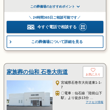
い
〇車：「イオンモール石
この葬儀場のおすすめポイント
巻」様より車で3分
〇車：石巻河南ICより車で
24時間365日ご相談可能です
3分
今すぐ電話で相談する
この葬儀場について詳細を見る
家族葬の仙和 石巻大街道
お気に入り
宮城県石巻市大街道東1-1-
7
〇電車：仙石線「陸前山下
駅」より徒歩13分
〇電車：仙石線「石巻駅」
アクセス情報
よりタクシー5分