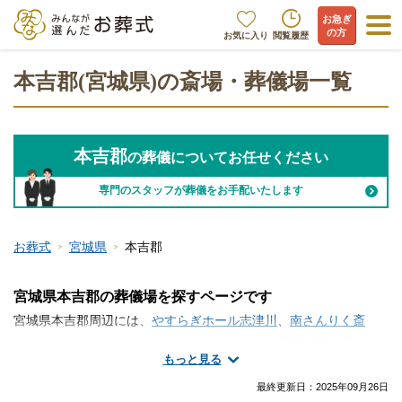
お急ぎ
の方
お気に入り
閲覧履歴
本吉郡(宮城県)の斎場・葬儀場一覧
本吉郡
の葬儀についてお任せください
専門のスタッフが葬儀をお手配いたします
お葬式
宮城県
本吉郡
宮城県本吉郡の葬儀場を探すページです
宮城県本吉郡周辺には、
やすらぎホール志津川
、
南さんりく斎
苑
、
セレモニア松島 柊(ひいらぎ)会館
といった斎場・葬儀場が存
もっと見る
在します。本吉郡で斎場・葬儀場の情報をお探しですか？家族葬
や一日葬・火葬式などの葬儀を行う場所は、ご自宅や寺院の式
最終更新日：
2025年09月26日