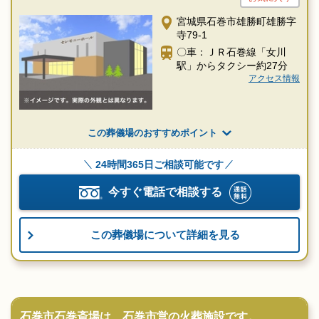
宮城県石巻市雄勝町雄勝字
寺79-1
〇車：ＪＲ石巻線「女川
駅」からタクシー約27分
アクセス情報
この葬儀場のおすすめポイント
24時間365日ご相談可能です
今すぐ電話で相談する
この葬儀場について詳細を見る
石巻市石巻斎場は、石巻市営の火葬施設です。