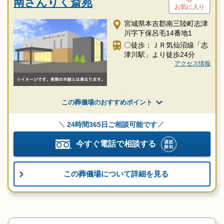
南さんりく斎苑
お気に入り
宮城県本吉郡南三陸町志津
川字下保呂毛14番地1
〇徒歩：ＪＲ気仙沼線「志
津川駅」より徒歩24分
アクセス情報
この葬儀場のおすすめポイント
24時間365日ご相談可能です
今すぐ電話で相談する
この葬儀場について詳細を見る