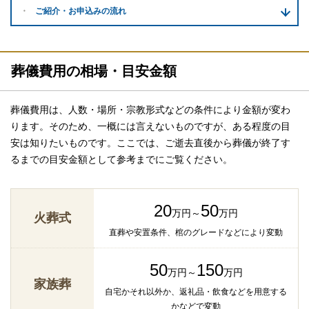
ご紹介・
お申込みの流れ
葬儀費用の相場・目安金額
葬儀費用は、人数・場所・宗教形式などの条件により金額が変わ
ります。そのため、一概には言えないものですが、ある程度の目
安は知りたいものです。ここでは、ご逝去直後から葬儀が終了す
るまでの目安金額として参考までにご覧ください。
20
50
万円～
万円
火葬式
直葬や安置条件、棺のグレードなどにより変動
50
150
万円～
万円
家族葬
自宅かそれ以外か、返礼品・飲食などを用意する
かなどで変動