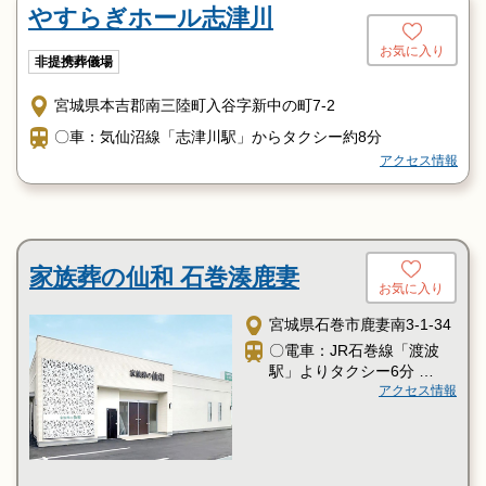
やすらぎホール志津川
お気に入り
非提携葬儀場
宮城県本吉郡南三陸町入谷字新中の町7-2
〇車：気仙沼線「志津川駅」からタクシー約8分
アクセス情報
家族葬の仙和 石巻湊鹿妻
お気に入り
宮城県石巻市鹿妻南3-1-34
〇電車：JR石巻線「渡波
駅」よりタクシー6分
〇電車：石巻駅前よりミヤ
アクセス情報
コーバス 女川線乗車、筒場
バス停降車 徒歩1分
〇車：JR「石巻駅」より
「渡波海水浴場」方面へ車