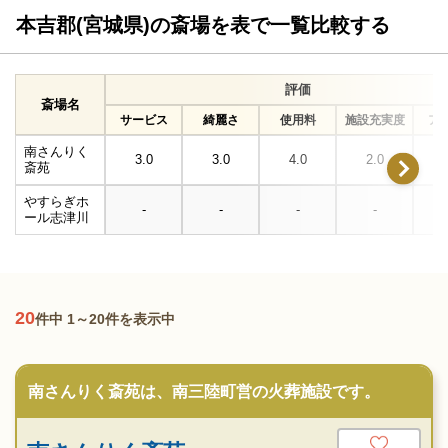
本吉郡(宮城県)の斎場を表で一覧比較する
評価
斎場名
サービス
綺麗さ
使用料
施設充実度
ア
南さんりく
3.0
3.0
4.0
2.0
斎苑
やすらぎホ
-
-
-
-
ール志津川
20
件中 1～20件を表示中
南さんりく斎苑は、南三陸町営の火葬施設です。