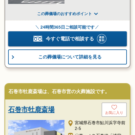
〇電車：「ヨークベニマル
大街道店」様より徒歩3分
〇車：「石巻港IC」より
この葬儀場のおすすめポイント
「石巻第一自動車学校」方
面へ約8分
24時間365日ご相談可能です
〇車：双葉町交差点すぐ
〇車：金花山道沿い
今すぐ電話で相談する
この葬儀場について詳細を見る
石巻市牡鹿斎場は、石巻市営の火葬施設です。
石巻市牡鹿斎場
お気に入り
宮城県石巻市鮎川浜字寺前
2-5