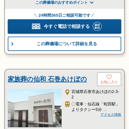
で10分
この葬儀場のおすすめポイント
〇車：金華山道沿い
〇車：「石巻信用金庫 鹿妻
24時間365日ご相談可能です
支店」様近く
今すぐ電話で相談する
この葬儀場について詳細を見る
家族葬の仙和 石巻あけぼの
お気に入り
宮城県石巻市あけぼの2-3-
2
〇電車：仙石線「蛇田駅」
よりタクシー5分
〇電車：「サンエー石巻あ
アクセス情報
けぼの店」様近く
〇電車：「廻鮮丸」様向か