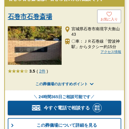
石巻市石巻斎場
お気に入り
宮城県石巻市南境字大衡山
43
〇車：ＪＲ石巻線「曽波神
駅」からタクシー約15分
アクセス情報
★★★★
3.5
(
2件
)
この葬儀場のおすすめポイント
24時間365日ご相談可能です
今すぐ電話で相談する
この葬儀場について詳細を見る