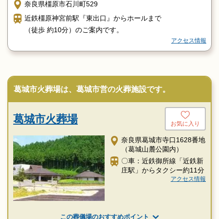
奈良県橿原市石川町529
近鉄橿原神宮前駅『東出口』からホールまで
（徒歩 約10分）のご案内です。
アクセス情報
葛城市火葬場は、葛城市営の火葬施設です。
葛城市火葬場
お気に入り
奈良県葛城市寺口1628番地
（葛城山麓公園内）
〇車：近鉄御所線「近鉄新
庄駅」からタクシー約11分
アクセス情報
この葬儀場のおすすめポイント