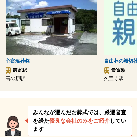
心富瑠葬祭
自由葬の親切
最寄駅
最寄駅
高の原駅
久宝寺駅
みんなが選んだお葬式では、厳選審査
を経た
優良な会社のみをご紹介
してい
ます