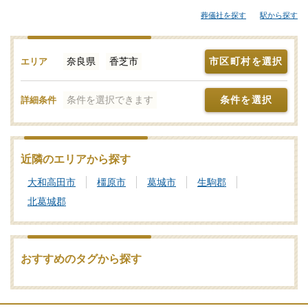
斎場やセレモニーホールなどが候補となります。「みんなが選ん
葬儀社を探す
駅から探す
だお葬式」では、斎場やセレモニーホールを調査。それぞれの機
能や評価などをご覧いただき、申込みの流れなど、ご不明点があ
れば、些細と思われることでも遠慮なくお電話でご相談くださ
奈良県
香芝市
市区町村を選択
エリア
い。家族葬や一日葬、火葬式をどこで行うのがよいか？その選び
方や段取りの仕方をはじめ、式場・火葬場の手配までを含めてサ
条件を選択できます
条件を選択
詳細条件
ポートいたします。香芝市で利用者が多い式場・火葬場、参列者
が集まりやすい便利なセレモニーホールを検索！施設予約や空き
日程の確認・利用状況などのお問合せも承りますので、まずはご
相談ください。写真を見ながら場所の雰囲気や価格相場を近隣の
近隣のエリアから探す
斎場・葬儀場とで比較したり、新設セレモニーホールなどの最新
大和高田市
橿原市
葛城市
生駒郡
情報をチェックしたりなどの情報収集を行って香芝市の最適な斎
場・葬儀場をご確認ください。
北葛城郡
葬儀と葬式、告別式の違いとは？葬儀の意味、費用相場や流れ
も解説
おすすめのタグから探す
家族葬の基礎知識｜費用や流れ、メリットと注意点について