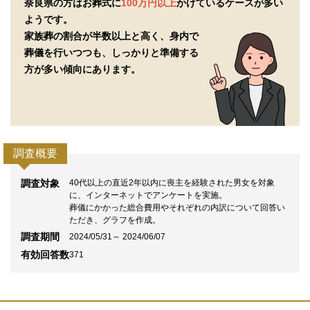
奈良県の方はお葬式に
100万円以上
かけているケースが多い
ようです。
家族葬の割合が半数以上と高く、身内で
葬儀を行いつつも、
しっかりと準備する
方が多い傾向にあります。
調査概要
調査対象
40代以上の直近2年以内に喪主を経験された男女を対象
に、インターネットでアンケートを実施。
葬儀にかかった総合費用やそれぞれの内訳について回答い
ただき、グラフを作成。
調査期間
2024/05/31～ 2024/06/07
有効回答数
371