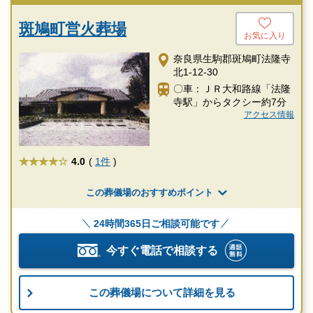
斑鳩町営火葬場
お気に入り
奈良県生駒郡斑鳩町法隆寺
北1-12-30
〇車：ＪＲ大和路線「法隆
寺駅」からタクシー約7分
アクセス情報
★★★★
4.0
(
1件
)
この葬儀場のおすすめポイント
24時間365日ご相談可能です
今すぐ電話で相談する
この葬儀場について詳細を見る