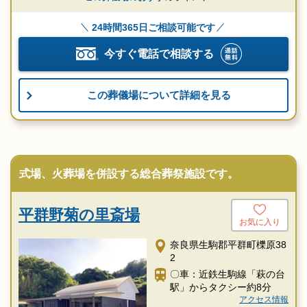
24時間365日ご相談可能です
今すぐ電話で相談する
この葬儀場について詳細を見る
式場、火葬場を併設する総合葬祭施設です。
平群野菊の里斎場
お気に入り
奈良県生駒郡平群町櫟原38
2
〇車：近鉄生駒線「萩の台
駅」からタクシー約8分
アクセス情報