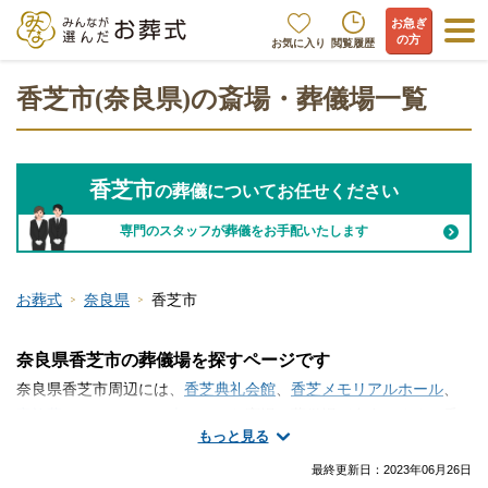
お急ぎ
の方
お気に入り
閲覧履歴
香芝市(奈良県)の斎場・葬儀場一覧
香芝市
の葬儀についてお任せください
専門のスタッフが葬儀をお手配いたします
お葬式
奈良県
香芝市
奈良県香芝市の葬儀場を探すページです
奈良県香芝市周辺には、
香芝典礼会館
、
香芝メモリアルホール
、
家族葬ホールひかりの森
といった斎場・葬儀場が存在します。香
もっと見る
芝市で斎場・葬儀場の情報をお探しですか？家族葬や一日葬・火
葬式などの葬儀を行う場所は、ご自宅や寺院の式場、便利な総合
最終更新日：
2023年06月26日