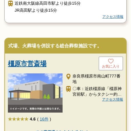
近鉄南大阪線高田市駅より徒歩15分
JR高田駅より徒歩15分
アクセス情報
式場、火葬場を併設する総合葬祭施設です。
橿原市営斎場
お気に入り
奈良県橿原市南山町777番
地
〇車：近鉄橿原線「橿原神
宮前駅」からタクシー約10
分
アクセス情報
★★★★★
4.6
(
16件
)