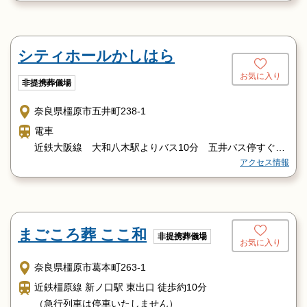
シティホールかしはら
お気に入り
非提携葬儀場
奈良県橿原市五井町238-1
電車
近鉄大阪線 大和八木駅よりバス10分 五井バス停すぐ
アクセス情報
バス
近鉄八木駅より 奈良交通バス 五井バス停すぐ
車
・近鉄坊城駅より車で約10分
まごころ葬 ここ和
非提携葬儀場
お気に入り
奈良県橿原市葛本町263-1
近鉄橿原線 新ノ口駅 東出口 徒歩約10分
（急行列車は停車いたしません）