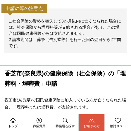
申請の際の注意点
1.社会保険の資格を喪失して3か月以内に亡くなられた場合に
は、社会保険から埋葬料等が支給される場合があり、この場
合は国民健康保険からは支給されません。
2.請求期間は、葬祭（告別式等）を行った日の翌日から2年間
です。
香芝市(奈良県)の健康保険（社会保険）の「埋
葬料・埋葬費」申請
香芝市(奈良県)で国民健康保険に加入している方が亡くなられた場
合、「埋葬料または埋葬費」が支給されます。
資料請求
今すぐ電話相談
トップ
葬儀費用
葬儀場を探す
お急ぎの方
検討リスト
お問合せ
５
埋葬料の支給額：