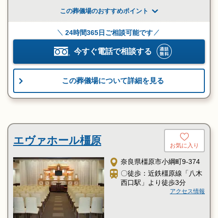
この葬儀場のおすすめポイント
24時間365日ご相談可能です
今すぐ電話で相談する
この葬儀場について詳細を見る
エヴァホール橿原
お気に入り
奈良県橿原市小綱町9-374
〇徒歩：近鉄橿原線「八木
西口駅」より徒歩3分
アクセス情報