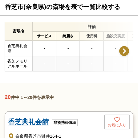
香芝市(奈良県)の斎場を表で一覧比較する
評価
斎場名
サービス
綺麗さ
使用料
施設充実度
ア
香芝典礼会
-
-
-
-
館
香芝メモリ
-
-
-
-
アルホール
20
件中 1～20件を表示中
香芝典礼会館
非提携葬儀場
お気に入り
奈良県香芝市狐井164-1