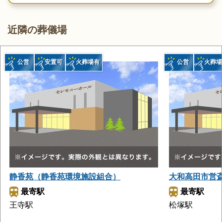
近隣の葬儀場
公営
安置可
火葬場有
公営
火葬場
静香苑（静香苑環境施設組合）
大和高田市営
最寄駅
最寄駅
王寺駅
松塚駅