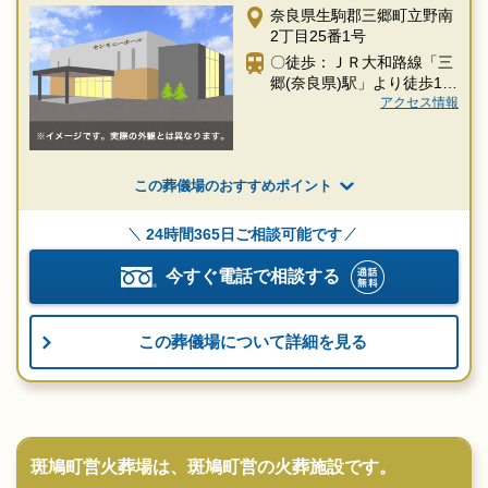
奈良県生駒郡三郷町立野南
2丁目25番1号
〇徒歩：ＪＲ大和路線「三
郷(奈良県)駅」より徒歩14
分
アクセス情報
この葬儀場のおすすめポイント
24時間365日ご相談可能です
今すぐ電話で相談する
この葬儀場について詳細を見る
斑鳩町営火葬場は、斑鳩町営の火葬施設です。