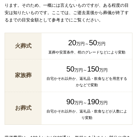
ります。そのため、一概には言えないものですが、ある程度の目
安は知りたいものです。ここでは、ご逝去直後から葬儀が終了す
るまでの目安金額として参考までにご覧ください。
20
50
万円～
万円
火葬式
直葬や安置条件、棺のグレードなどにより変動
50
150
万円～
万円
家族葬
自宅かそれ以外か、返礼品・飲食などを用意する
かなどで変動
90
190
万円～
万円
お葬式
自宅かそれ以外か、返礼品・飲食などが人数によ
り変動