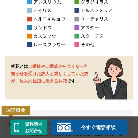
枕花とは
ご遺族やご遺族から亡くなった
知らせを受けた
故人と親しくしていた方
が、故人の枕辺に添えるお花
です。
調査概要
調査対象
40代以上の直近2年以内に喪主を経験された男女を対象
資料請求
今すぐ電話相談
に、インターネットでアンケートを実施。
お問合せ
葬儀においてどのような供花や枕花を用意されたかを調