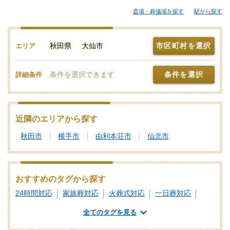
模な葬儀にも対応できる葬儀会社まで、ご自身の希望に合わせて
斎場・葬儀場を探す
駅から探す
選択することが大切です。各葬儀屋さんの特徴、おすすめの葬儀
社などをご覧ください。「みんなが選んだお葬式」では、基準を
満たした大仙市対応の葬儀社・葬儀屋さんをご紹介しておりま
秋田県
大仙市
市区町村を選択
エリア
す。少しでもご不明点などがあれば、些細と思われることでも遠
慮なく、24時間365日お電話でご相談いただけます。大仙市の葬儀
条件を選択できます
条件を選択
詳細条件
社を比較検討の際に「信頼のおける葬儀屋さんはどこ？」などの
お問合せも承ります。独自の基準を満たした安心安全な葬儀屋さ
んをご案内いたしますので、あわせて新サービスなどの最新情報
をチェックするなど、しっかりと情報収集を行って信頼のおけそ
近隣のエリアから探す
うな葬儀会社を探しましょう。
秋田市
横手市
由利本荘市
仙北市
おすすめのタグから探す
24時間対応
家族葬対応
火葬式対応
一日葬対応
社葬対応
ご遺体あずかり
専用斎場あり
全てのタグを見る