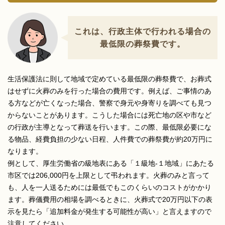
これは、行政主体で行われる場合の
最低限の葬祭費です。
生活保護法に則して地域で定めている最低限の葬祭費で、お葬式
はせずに火葬のみを行った場合の費用です。例えば、ご事情のあ
る方などが亡くなった場合、警察で身元や身寄りを調べても見つ
からないことがあります。こうした場合には死亡地の区や市など
の行政が主導となって葬送を行います。この際、最低限必要にな
る物品、経費負担の少ない日程、人件費での葬祭費が約20万円に
なります。
例として、厚生労働省の級地表にある「１級地-１地域」にあたる
市区では206,000円を上限として弔われます。火葬のみと言って
も、人を一人送るためには最低でもこのくらいのコストがかかり
ます。葬儀費用の相場を調べるときに、火葬式で20万円以下の表
示を見たら「追加料金が発生する可能性が高い」と言えますので
注意してください。