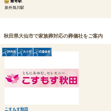
最寄駅
泉外旭川駅
秋田県大仙市で家族葬対応の葬儀社をご案内
評判良
大小可
式場保有
こすもす秋田