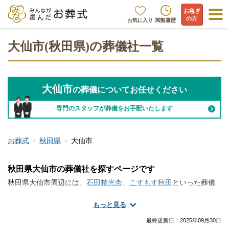
お急ぎ
の方
お気に入り
閲覧履歴
大仙市(秋田県)の葬儀社一覧
大仙市
の葬儀についてお任せください
専門のスタッフが葬儀をお手配いたします
お葬式
秋田県
大仙市
秋田県大仙市の葬儀社を探すページです
秋田県大仙市周辺には、
石田精光舎
、
こすもす秋田
といった葬儀
社・葬儀屋が存在します。大仙市で葬儀社・葬儀屋さんの情報を
もっと見る
お探しですか？火葬のみ、一日葬、家族葬、一般的なお葬式な
ど、手厚く真心のこもったサービスが魅力の葬儀屋さんから大規
最終更新日：
2025年09月30日