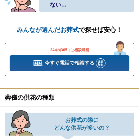
ない…
みんなが選んだお葬式
で探せば安心！
24
365
ご相談可能
時間
日
今すぐ電話で相談する
葬儀の供花の種類
お葬式の際に
どんな供花が多いの？