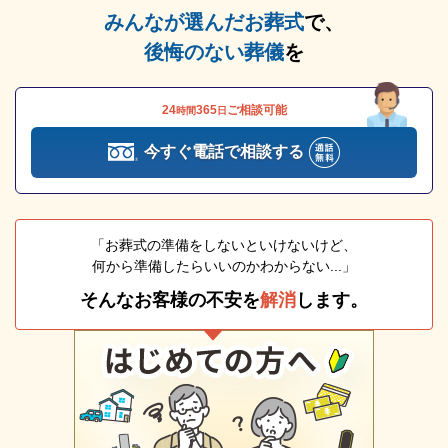
みんなが選んだお葬式
で、
後悔のない葬儀
を
24
365
ご相談可能
時間
日
今すぐ電話で相談する
「お葬式の準備をしないといけないけど、
何から準備したらいいのかわからない...」
そんなお客様の不安を
解消
します。