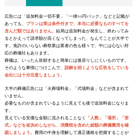
広告には「追加料金一切不要」「一律○○円パック」などと記載が
あっても、
プランは実は条件付きで、本当に必要なものすべてを
含んだ額ではありません
。結局は追加料金が発生し、終わってみ
るとかえって請求額が高くなってしまった、なんてことが大半で
す。免許のいらない葬祭業は業者の色も様々で、中には心ない対
応の葬儀社もあります。
葬儀は、いったん依頼すると簡単には後戻りしにくいものです。
そのような事情につけこんで、
誤解を招くような広告をしている
会社には十分注意しましょう
。
大半の葬儀広告には「火葬場料金」「式場料金」などが含まれて
いません。
必要なものが含まれているように見えても後で追加料金になりま
す。
見えている安価な金額に流されることなく
「人数」「場所」「形
式」などを仮決めしながら、消費税を含めた総額の葬儀費用を確
認しましょう
。費用の中身を理解して適正価格を把握することが