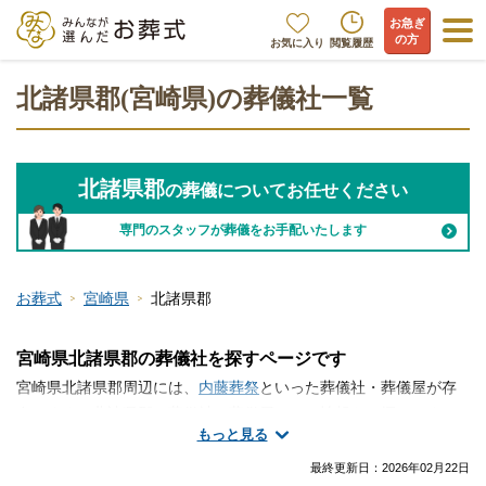
お急ぎ
の方
お気に入り
閲覧履歴
北諸県郡(宮崎県)の葬儀社一覧
北諸県郡
の葬儀についてお任せください
専門のスタッフが葬儀をお手配いたします
お葬式
宮崎県
北諸県郡
宮崎県北諸県郡の葬儀社を探すページです
宮崎県北諸県郡周辺には、
内藤葬祭
といった葬儀社・葬儀屋が存
在します。北諸県郡で葬儀社・葬儀屋さんの情報をお探しです
もっと見る
か？火葬のみ、一日葬、家族葬、一般的なお葬式など、手厚く真
心のこもったサービスが魅力の葬儀屋さんから大規模な葬儀にも
最終更新日：
2026年02月22日