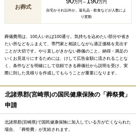
90
190
万円～
万円
お葬式
自宅かそれ以外か、返礼品・飲食などが人数によ
り変動
葬儀費用は、100人いれば100通り。気持ちを込めたい部分や省き
たい所などをふまえて、専門家と相談しながら適正価格を見出す
ことが大切です。やり直しがきかない葬儀のこと。納得・満足の
いくお見送りにするためには、けして広告金額に流されることな
く、条件などを明確にして信頼できる葬儀社から説明を受け、実
際に則した見積りを作成してもらうことが重要になります。
北諸県郡(宮崎県)の国民健康保険の「葬祭費」
申請
北諸県郡(宮崎県)で国民健康保険に加入している方が亡くなられた
場合、「葬祭費」が支給されます。