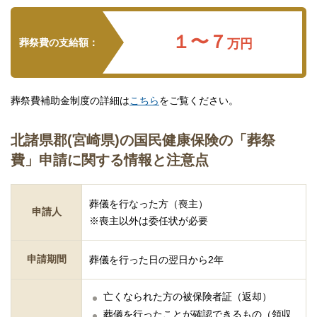
１〜７
葬祭費の支給額：
万円
葬祭費補助金制度の詳細は
こちら
をご覧ください。
北諸県郡(宮崎県)の国民健康保険の「葬祭
費」申請に関する情報と注意点
葬儀を行なった方（喪主）
申請人
※喪主以外は委任状が必要
申請期間
葬儀を行った日の翌日から2年
亡くなられた方の被保険者証（返却）
葬儀を行ったことが確認できるもの（領収