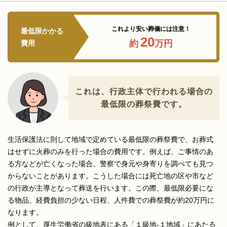
これより安い葬儀には注意！
最低限かかる
20
約
万円
費用
これは、行政主体で行われる場合の
最低限の葬祭費です。
生活保護法に則して地域で定めている最低限の葬祭費で、お葬式
はせずに火葬のみを行った場合の費用です。例えば、ご事情のあ
る方などが亡くなった場合、警察で身元や身寄りを調べても見つ
からないことがあります。こうした場合には死亡地の区や市など
の行政が主導となって葬送を行います。この際、最低限必要にな
る物品、経費負担の少ない日程、人件費での葬祭費が約20万円に
なります。
例として、厚生労働省の級地表にある「１級地-１地域」にあたる