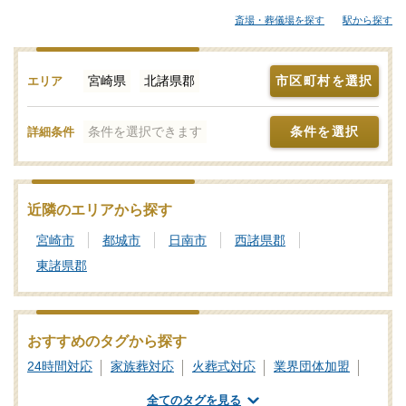
対応できる葬儀会社まで、ご自身の希望に合わせて選択すること
斎場・葬儀場を探す
駅から探す
が大切です。各葬儀屋さんの特徴、おすすめの葬儀社などをご覧
ください。「みんなが選んだお葬式」では、基準を満たした北諸
県郡対応の葬儀社・葬儀屋さんをご紹介しております。少しでも
宮崎県
北諸県郡
市区町村を選択
エリア
ご不明点などがあれば、些細と思われることでも遠慮なく、24時
間365日お電話でご相談いただけます。北諸県郡の葬儀社を比較検
条件を選択できます
条件を選択
詳細条件
討の際に「信頼のおける葬儀屋さんはどこ？」などのお問合せも
承ります。独自の基準を満たした安心安全な葬儀屋さんをご案内
いたしますので、あわせて新サービスなどの最新情報をチェック
するなど、しっかりと情報収集を行って信頼のおけそうな葬儀会
近隣のエリアから探す
社を探しましょう。
宮崎市
都城市
日南市
西諸県郡
東諸県郡
おすすめのタグから探す
24時間対応
家族葬対応
火葬式対応
業界団体加盟
葬祭ディレクター
専用斎場あり
全てのタグを見る