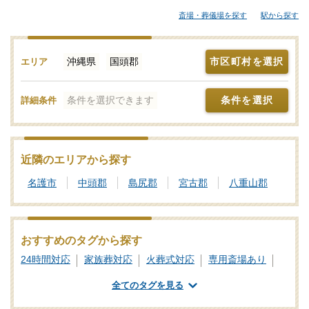
規模な葬儀にも対応できる葬儀会社まで、ご自身の希望に合わせ
斎場・葬儀場を探す
駅から探す
て選択することが大切です。各葬儀屋さんの特徴、おすすめの葬
儀社などをご覧ください。「みんなが選んだお葬式」では、基準
を満たした国頭郡対応の葬儀社・葬儀屋さんをご紹介しておりま
沖縄県
国頭郡
市区町村を選択
エリア
す。少しでもご不明点などがあれば、些細と思われることでも遠
慮なく、24時間365日お電話でご相談いただけます。国頭郡の葬儀
条件を選択できます
条件を選択
詳細条件
社を比較検討の際に「信頼のおける葬儀屋さんはどこ？」などの
お問合せも承ります。独自の基準を満たした安心安全な葬儀屋さ
んをご案内いたしますので、あわせて新サービスなどの最新情報
をチェックするなど、しっかりと情報収集を行って信頼のおけそ
近隣のエリアから探す
うな葬儀会社を探しましょう。
名護市
中頭郡
島尻郡
宮古郡
八重山郡
おすすめのタグから探す
24時間対応
家族葬対応
火葬式対応
専用斎場あり
全てのタグを見る