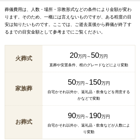
葬儀費用は、人数・場所・宗教形式などの条件により金額が変わ
ります。そのため、一概には言えないものですが、ある程度の目
安は知りたいものです。ここでは、ご逝去直後から葬儀が終了す
るまでの目安金額として参考までにご覧ください。
20
50
万円～
万円
火葬式
直葬や安置条件、棺のグレードなどにより変動
50
150
万円～
万円
家族葬
自宅かそれ以外か、返礼品・飲食などを用意する
かなどで変動
90
190
万円～
万円
お葬式
自宅かそれ以外か、返礼品・飲食などが人数によ
り変動