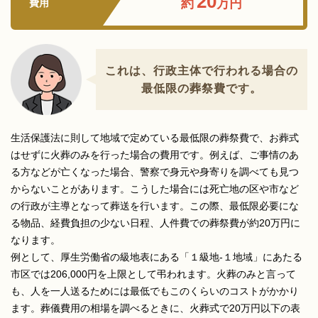
20
約
万円
費用
これは、行政主体で行われる場合の
最低限の葬祭費です。
生活保護法に則して地域で定めている最低限の葬祭費で、お葬式
はせずに火葬のみを行った場合の費用です。例えば、ご事情のあ
る方などが亡くなった場合、警察で身元や身寄りを調べても見つ
からないことがあります。こうした場合には死亡地の区や市など
の行政が主導となって葬送を行います。この際、最低限必要にな
る物品、経費負担の少ない日程、人件費での葬祭費が約20万円に
なります。
例として、厚生労働省の級地表にある「１級地-１地域」にあたる
市区では206,000円を上限として弔われます。火葬のみと言って
も、人を一人送るためには最低でもこのくらいのコストがかかり
ます。葬儀費用の相場を調べるときに、火葬式で20万円以下の表