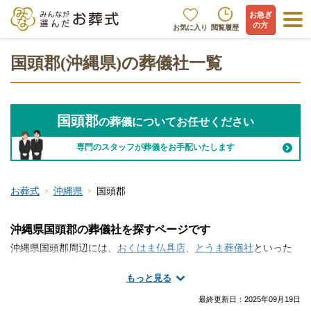
お急ぎ
の方
お気に入り
閲覧履歴
国頭郡(沖縄県)の葬儀社一覧
国頭郡
の葬儀についてお任せください
専門のスタッフが葬儀をお手配いたします
お葬式
沖縄県
国頭郡
沖縄県国頭郡の葬儀社を探すページです
沖縄県国頭郡周辺には、
おくはま仏具店
、
とうま葬儀社
といった
葬儀社・葬儀屋が存在します。国頭郡で葬儀社・葬儀屋さんの情
もっと見る
報をお探しですか？火葬のみ、一日葬、家族葬、一般的なお葬式
など、手厚く真心のこもったサービスが魅力の葬儀屋さんから大
最終更新日：
2025年09月19日