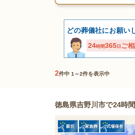
どの葬儀社にお願い
24
365
ご相
時間
日
2
件中 1～2件を表示中
徳島県吉野川市で24時
親切
家族葬
式場保有