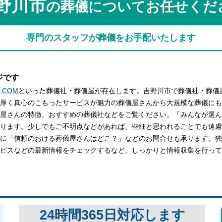
野川市
の葬儀についてお任せくだ
関西
関西
中国・四国
中国・四国
平均相場
専門のスタッフが葬儀をお手配いたします
九州・沖縄
九州・沖縄
ジです
.COM
といった葬儀社・葬儀屋が存在します。吉野川市で葬儀社・葬儀
厚く真心のこもったサービスが魅力の葬儀屋さんから大規模な葬儀にも
屋さんの特徴、おすすめの葬儀社などをご覧ください。「みんなが選ん
ります。少しでもご不明点などがあれば、些細と思われることでも遠慮な
に「信頼のおける葬儀屋さんはどこ？」などのお問合せも承ります。独
ビスなどの最新情報をチェックするなど、しっかりと情報収集を行って
24時間365日対応します