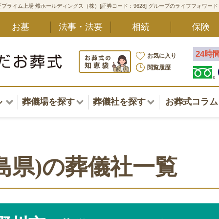
プライム上場 燦ホールディングス（株）[証券コード：9628] グループのライフフォワー
お墓
法事・法要
相続
保険
24時
お気に入り
閲覧履歴
ル
葬儀場を探す
葬儀社を探す
お葬式コラム
アル一覧
北海道
北海道
東北・甲信越・北陸
東北・甲信越・北陸
ポート
島県)の葬儀社一覧
関東
関東
〜葬儀後まで
中部・東海
中部・東海
方