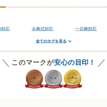
葬対応
火葬式対応
一日葬対応
全てのタグを見る
このマークが
安心の目印！