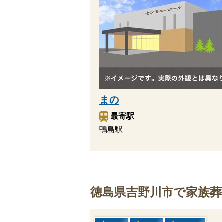
まの
最寄駅
鴨島駅
徳島県吉野川市で家族