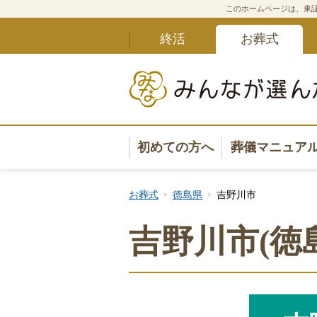
このホームページは、東証
終活
お葬式
初めての方へ
葬儀マニュア
葬儀マニュ
お葬式
徳島県
吉野川市
葬儀安心サ
吉野川市(徳
葬儀の準備
葬儀の選び