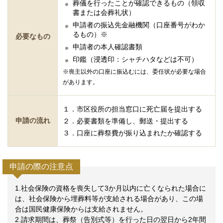
葬儀を行ったことが確認できるもの（領収
書または会葬礼状）
申請者の振込先金融機関（口座番号がわか
るもの）※
必要なもの
申請者の本人確認書類
印鑑（浸透印：シャチハタなどは不可）
※喪主以外の口座に振込むには、委任状が必要な場合
があります。
１．市区役所の担当窓口に死亡届を提出する
申請の流れ
２．必要書類を準備し、郵送・提出する
３．口座に葬祭費が振り込まれたか確認する
申請の際の注意点
1.社会保険の資格を喪失して3か月以内に亡くなられた場合に
は、社会保険から埋葬料等が支給される場合があり、この場
合は国民健康保険からは支給されません。
2.請求期間は、葬祭（告別式等）を行った日の翌日から2年間