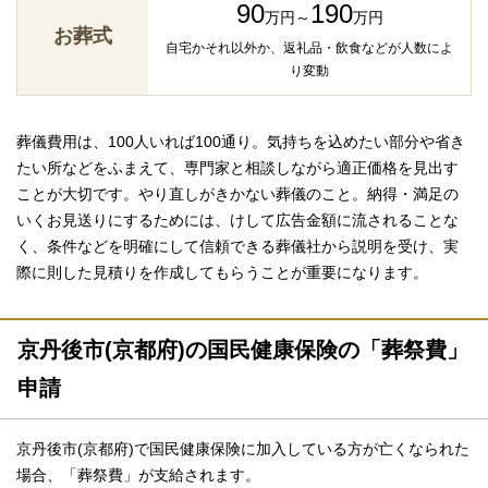
90
190
万円～
万円
お葬式
自宅かそれ以外か、返礼品・飲食などが人数によ
り変動
葬儀費用は、100人いれば100通り。気持ちを込めたい部分や省き
たい所などをふまえて、専門家と相談しながら適正価格を見出す
ことが大切です。やり直しがきかない葬儀のこと。納得・満足の
いくお見送りにするためには、けして広告金額に流されることな
く、条件などを明確にして信頼できる葬儀社から説明を受け、実
際に則した見積りを作成してもらうことが重要になります。
京丹後市(京都府)の国民健康保険の「葬祭費」
申請
京丹後市(京都府)で国民健康保険に加入している方が亡くなられた
場合、「葬祭費」が支給されます。