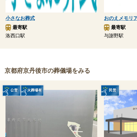
おのえメモリ
小さなお葬式
最寄駅
最寄駅
与謝野駅
洛西口駅
京都府京丹後市の葬儀場をみる
公営
火葬場有
民営