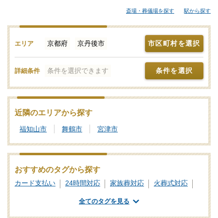
儀屋さんから大規模な葬儀にも対応できる葬儀会社まで、ご自身
斎場・葬儀場を探す
駅から探す
の希望に合わせて選択することが大切です。各葬儀屋さんの特
徴、おすすめの葬儀社などをご覧ください。「みんなが選んだお
葬式」では、基準を満たした京丹後市対応の葬儀社・葬儀屋さん
京都府
京丹後市
市区町村を選択
エリア
をご紹介しております。少しでもご不明点などがあれば、些細と
思われることでも遠慮なく、24時間365日お電話でご相談いただけ
条件を選択できます
条件を選択
詳細条件
ます。京丹後市の葬儀社を比較検討の際に「信頼のおける葬儀屋
さんはどこ？」などのお問合せも承ります。独自の基準を満たし
た安心安全な葬儀屋さんをご案内いたしますので、あわせて新サ
ービスなどの最新情報をチェックするなど、しっかりと情報収集
近隣のエリアから探す
を行って信頼のおけそうな葬儀会社を探しましょう。
福知山市
舞鶴市
宮津市
おすすめのタグから探す
カード支払い
24時間対応
家族葬対応
火葬式対応
一日葬対応
社葬対応
業界団体加盟
全てのタグを見る
葬祭ディレクター
ご遺体あずかり
専用斎場あり