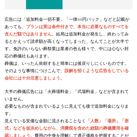
広告には「追加料金一切不要」「一律○○円パック」などと記載が
あっても、
プランは実は条件付きで、本当に必要なものすべてを
含んだ額ではありません
。結局は追加料金が発生し、終わってみ
るとかえって請求額が高くなってしまった、なんてことが大半で
す。免許のいらない葬祭業は業者の色も様々で、中には心ない対
応の葬儀社もあります。
葬儀は、いったん依頼すると簡単には後戻りしにくいものです。
そのような事情につけこんで、
誤解を招くような広告をしている
会社には十分注意しましょう
。
大半の葬儀広告には「火葬場料金」「式場料金」などが含まれて
いません。
必要なものが含まれているように見えても後で追加料金になりま
す。
見えている安価な金額に流されることなく
「人数」「場所」「形
式」などを仮決めしながら、消費税を含めた総額の葬儀費用を確
認しましょう
。費用の中身を理解して適正価格を把握することが