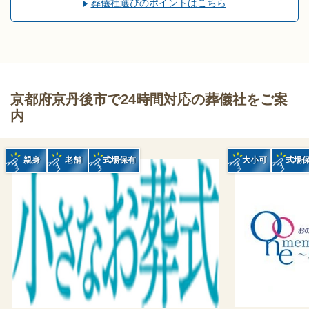
葬儀社選びのポイントはこちら
京都府京丹後市で24時間対応の葬儀社をご案
内
親身
老舗
式場保有
大小可
式場