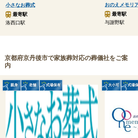
おのえメモリ
小さなお葬式
最寄駅
最寄駅
与謝野駅
洛西口駅
京都府京丹後市で家族葬対応の葬儀社をご案
内
親身
老舗
式場保有
大小可
式場