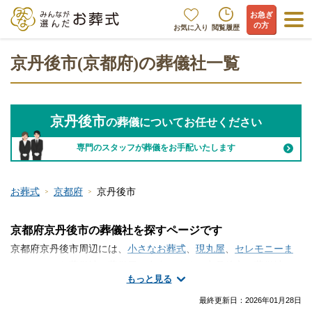
お急ぎ
の方
お気に入り
閲覧履歴
京丹後市(京都府)の葬儀社一覧
京丹後市
の葬儀についてお任せください
専門のスタッフが葬儀をお手配いたします
お葬式
京都府
京丹後市
京都府京丹後市の葬儀社を探すページです
京都府京丹後市周辺には、
小さなお葬式
、
現丸屋
、
セレモニーま
つだ
といった葬儀社・葬儀屋が存在します。京丹後市で葬儀社・
もっと見る
葬儀屋さんの情報をお探しですか？火葬のみ、一日葬、家族葬、
一般的なお葬式など、手厚く真心のこもったサービスが魅力の葬
最終更新日：
2026年01月28日