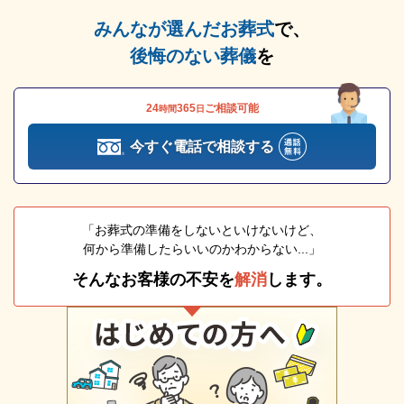
みんなが選んだお葬式
で、
後悔のない葬儀
を
24
365
ご相談可能
時間
日
今すぐ電話で相談する
「お葬式の準備をしないといけないけど、
何から準備したらいいのかわからない...」
そんなお客様の不安を
解消
します。