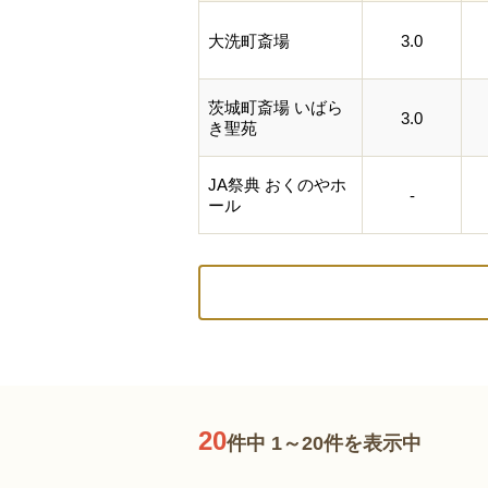
大洗町斎場
3.0
茨城町斎場 いばら
3.0
き聖苑
JA祭典 おくのやホ
-
ール
20
件中 1～20件を表示中