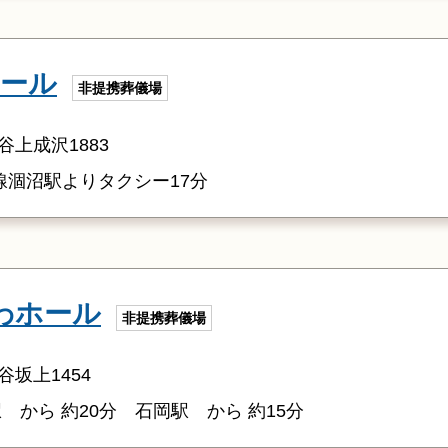
ホール
非提携葬儀場
上成沢1883
線涸沼駅よりタクシー17分
わホール
非提携葬儀場
坂上1454
 から 約20分 石岡駅 から 約15分