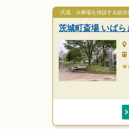
式場、火葬場を併設する総合
茨城町斎場 いばら
★