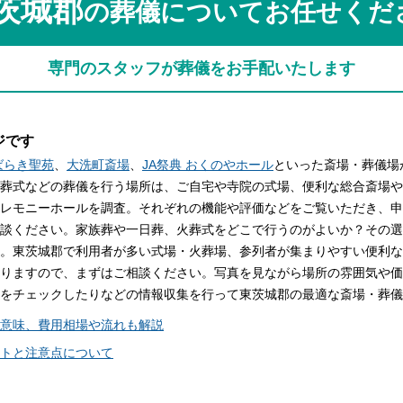
茨城郡
の葬儀についてお任せくだ
関西
関西
中国・四国
中国・四国
平均相場
専門のスタッフが葬儀をお手配いたします
九州・沖縄
九州・沖縄
ジです
ばらき聖苑
、
大洗町斎場
、
JA祭典 おくのやホール
といった斎場・葬儀場
葬式などの葬儀を行う場所は、ご自宅や寺院の式場、便利な総合斎場や
レモニーホールを調査。それぞれの機能や評価などをご覧いただき、申
談ください。家族葬や一日葬、火葬式をどこで行うのがよいか？その選
。東茨城郡で利用者が多い式場・火葬場、参列者が集まりやすい便利な
りますので、まずはご相談ください。写真を見ながら場所の雰囲気や価
をチェックしたりなどの情報収集を行って東茨城郡の最適な斎場・葬儀
意味、費用相場や流れも解説
トと注意点について