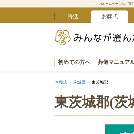
このホームページは、東証
終活
お葬式
初めての方へ
葬儀マニュア
葬儀マニュ
お葬式
茨城県
東茨城郡
葬儀安心サ
東茨城郡(茨
葬儀の準備
葬儀の選び