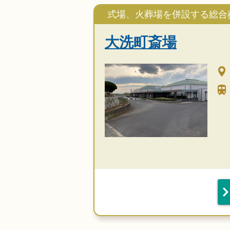
式場、火葬場を併設する総合
大洗町斎場