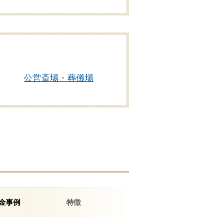
公営斎場・葬儀場
金事例
特徴
住所