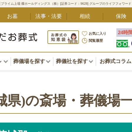
プライム上場 燦ホールディングス（株）[証券コード：9628] グループのライフフォワー
お墓
法事・法要
相続
保険
24時
お気に入り
閲覧履歴
ル
葬儀場を探す
葬儀社を探す
お葬式コラム
アル一覧
北海道
北海道
東北・甲信越・北陸
東北・甲信越・北陸
ポート
城県)の斎場・葬儀場
関東
関東
〜葬儀後まで
中部・東海
中部・東海
方