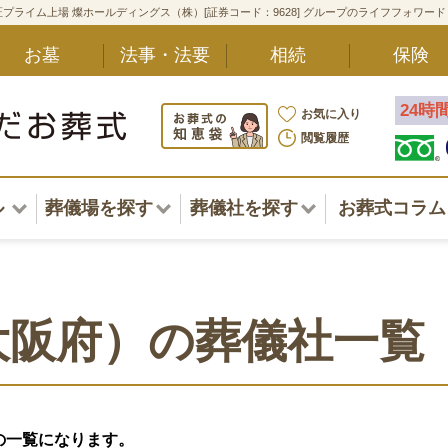
プライム上場 燦ホールディングス（株）[証券コード：9628] グループのライフフォワー
お墓
法事・法要
相続
保険
24時
お気に入り
閲覧履歴
ル
葬儀場を探す
葬儀社を探す
お葬式コラム
アル一覧
北海道
北海道
東北・甲信越・北陸
東北・甲信越・北陸
ポート
大阪府）の葬儀社一覧
関東
関東
〜葬儀後まで
中部・東海
中部・東海
方
の一覧になります。