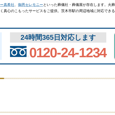
関西
関西
ー真希社
、
御恩セレモニー
といった葬儀社・葬儀屋が存在します。火葬
く真心のこもったサービスをご提供。茨木市駅の周辺地域に対応できる
中国・四国
中国・四国
平均相場
九州・沖縄
九州・沖縄
24時間365日対応します
0120-24-1234