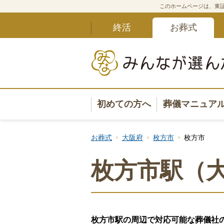
このホームページは、東証
終活
お葬式
初めての方へ
葬儀マニュア
葬儀マニュ
お葬式
大阪府
枚方市
枚方市
葬儀安心サ
枚方市駅（
葬儀の準備
葬儀の選び
枚方市駅の周辺で対応可能な葬儀社