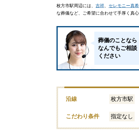
枚方市駅周辺には、
吉祥
、
家族葬とは
セレモニー真希
な葬儀など、ご希望に合わせて手厚く真心
葬儀費用の
葬儀のことなら
なんでもご相談
ください
沿線
枚方市駅
こだわり条件
指定なし