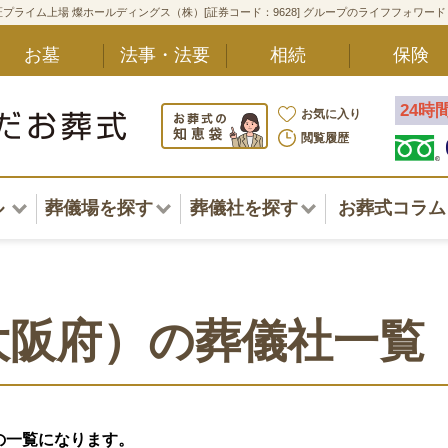
プライム上場 燦ホールディングス（株）[証券コード：9628] グループのライフフォワー
お墓
法事・法要
相続
保険
24時
お気に入り
閲覧履歴
ル
葬儀場を探す
葬儀社を探す
お葬式コラム
アル一覧
北海道
北海道
東北・甲信越・北陸
東北・甲信越・北陸
ポート
大阪府）の葬儀社一覧
関東
関東
〜葬儀後まで
中部・東海
中部・東海
方
の一覧になります。