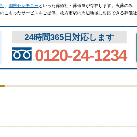
関西
関西
社
、
御恩セレモニー
といった葬儀社・葬儀屋が存在します。火葬のみ、
のこもったサービスをご提供。枚方市駅の周辺地域に対応できる葬儀社
中国・四国
中国・四国
平均相場
九州・沖縄
九州・沖縄
24時間365日対応します
0120-24-1234