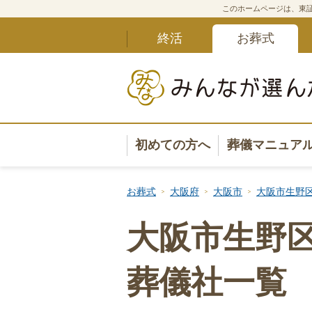
このホームページは、東証
終活
お葬式
初めての方へ
葬儀マニュア
葬儀マニュ
お葬式
大阪府
大阪市
大阪市生野
葬儀安心サ
大阪市生野区
葬儀の準備
葬儀社一覧
葬儀の選び