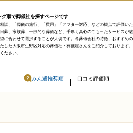
関西
関西
ング順で葬儀社を探すページです
中国・四国
中国・四国
平均相場
相談」「葬儀の施行」「費用」「アフター対応」などの観点で評価いた
日葬、家族葬、一般的な葬儀など、手厚く真心のこもったサービスが魅
九州・沖縄
九州・沖縄
望に合わせて選択することが大切です。各葬儀会社の特徴、おすすめの
たした大阪市生野区対応の葬儀社・葬儀屋さんをご紹介しております。
ください。
みん選推奨順
口コミ評価順