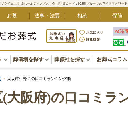
プライム上場 燦ホールディングス（株）[証券コード：9628] グループのライフフォワー
お墓
法事・法要
相続
保険
24時
お気に入り
閲覧履歴
ル
葬儀場を探す
葬儀社を探す
お葬式コラム
アル一覧
北海道
北海道
区
大阪市生野区の口コミランキング順
東北・甲信越・北陸
東北・甲信越・北陸
ポート
(大阪府)の口コミラ
関東
関東
〜葬儀後まで
中部・東海
中部・東海
方