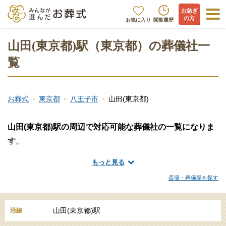
お急ぎ
の方
お気に入り
閲覧履歴
山田(東京都)駅（東京都）の葬儀社一
覧
お葬式
東京都
八王子市
山田(東京都)
山田(東京都)駅の周辺で対応可能な葬儀社の一覧になりま
す。
山田(東京都)駅周辺には、
はじめてのお葬式
、
葬儀の窓口 第一
もっと見る
社
、
ファミリアホール創友社
といった葬儀社・葬儀屋が存在しま
す。火葬のみ、一日葬、家族葬、一般的なお葬式、大規模な葬儀
斎場・葬儀場を探す
など、ご希望に合わせて手厚く真心のこもったサービスをご提
供。山田(東京都)駅の周辺地域に対応できる葬儀社の一覧から詳細
山田(東京都)駅
沿線
情報をご覧ください。