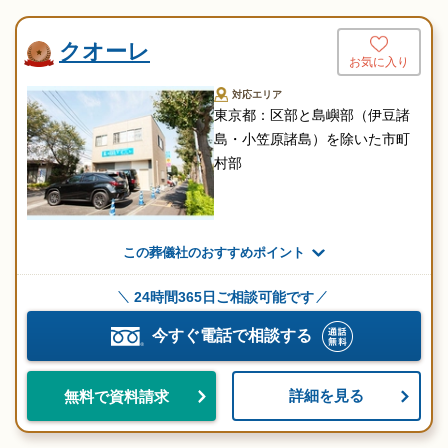
クオーレ
お気に入り
対応エリア
東京都：区部と島嶼部（伊豆諸
島・小笠原諸島）を除いた市町
村部
この葬儀社のおすすめポイント
24時間365日ご相談可能です
今すぐ電話で相談する
詳細を見る
無料で資料請求