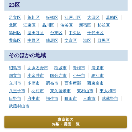
23区
足立区
荒川区
板橋区
江戸川区
大田区
葛飾区
北区
江東区
品川区
渋谷区
新宿区
杉並区
墨田区
世田谷区
台東区
中央区
千代田区
豊島区
中野区
練馬区
文京区
港区
目黒区
そのほかの地域
昭島市
あきる野市
稲城市
青梅市
清瀬市
国立市
小金井市
国分寺市
小平市
狛江市
立川市
多摩市
調布市
西多摩郡
西東京市
八王子市
羽村市
東久留米市
東村山市
東大和市
日野市
府中市
福生市
町田市
三鷹市
武蔵野市
武蔵村山市
東京都の
お墓・霊園一覧