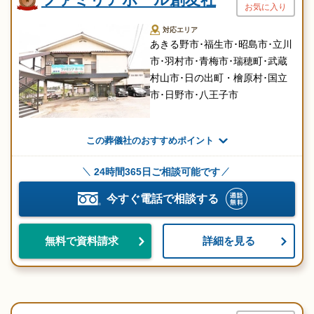
お気に入り
対応エリア
あきる野市･福生市･昭島市･立川
市･羽村市･青梅市･瑞穂町･武蔵
村山市･日の出町・檜原村･国立
市･日野市･八王子市
この葬儀社のおすすめポイント
24時間365日ご相談可能です
今すぐ電話で相談する
詳細を見る
無料で資料請求