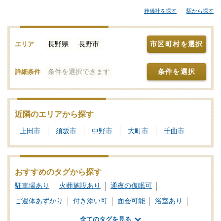
宅や寺院の式場、便利な総合斎場やセレモニーホールなどが候補
葬儀社を探す
駅から探す
となります。「みんなが選んだお葬式」では、斎場やセレモニー
ホールを調査。それぞれの機能や評価などをご覧いただき、申込
みの流れなど、ご不明点があれば、些細と思われることでも遠慮
長野県
長野市
市区町村を選択
エリア
なくお電話でご相談ください。家族葬や一日葬、火葬式をどこで
行うのがよいか？その選び方や段取りの仕方をはじめ、式場・火
条件を選択できます
条件を選択
詳細条件
葬場の手配までを含めてサポートいたします。長野市で利用者が
多い式場・火葬場、参列者が集まりやすい便利なセレモニーホー
ルを検索！施設予約や空き日程の確認・利用状況などのお問合せ
も承りますので、まずはご相談ください。写真を見ながら場所の
近隣のエリアから探す
雰囲気や価格相場を近隣の斎場・葬儀場とで比較したり、新設セ
上田市
須坂市
中野市
大町市
千曲市
レモニーホールなどの最新情報をチェックしたりなどの情報収集
を行って長野市の最適な斎場・葬儀場をご確認ください。
葬儀と葬式、告別式の違いとは？葬儀の意味、費用相場や流れ
おすすめのタグから探す
も解説
駐車場あり
火葬施設あり
通夜の仮眠可
家族葬の基礎知識｜費用や流れ、メリットと注意点について
ご遺体あずかり
付き添い可
面会可能
浴室あり
一日葬対応
式場あり
公営斎場・葬儀場
全てのタグを見る