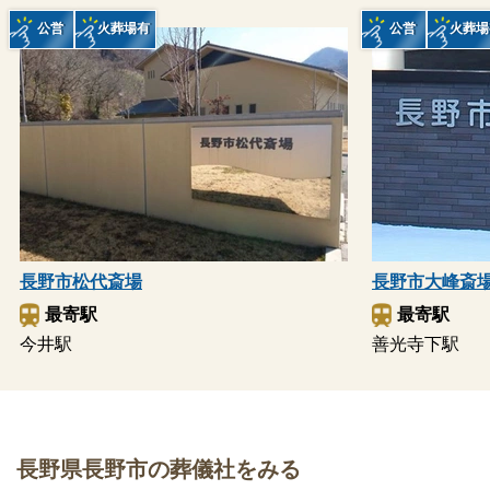
公営
火葬場有
公営
火葬場
長野市松代斎場
長野市大峰斎
最寄駅
最寄駅
今井駅
善光寺下駅
長野県長野市の葬儀社をみる