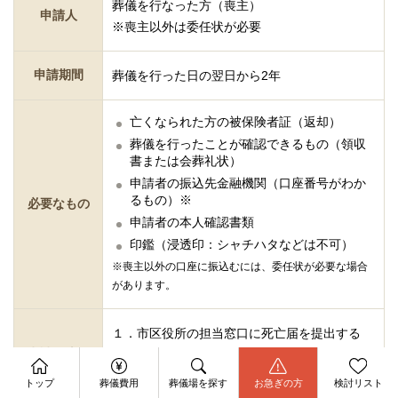
葬儀を行なった方（喪主）
申請人
※喪主以外は委任状が必要
申請期間
葬儀を行った日の翌日から2年
亡くなられた方の被保険者証（返却）
葬儀を行ったことが確認できるもの（領収
書または会葬礼状）
申請者の振込先金融機関（口座番号がわか
るもの）※
必要なもの
申請者の本人確認書類
印鑑（浸透印：シャチハタなどは不可）
※喪主以外の口座に振込むには、委任状が必要な場合
があります。
１．市区役所の担当窓口に死亡届を提出する
申請の流れ
２．必要書類を準備し、郵送・提出する
資料請求
３．口座に葬祭費が振り込まれたか確認する
今すぐ電話相談
トップ
葬儀費用
葬儀場を探す
お急ぎの方
検討リスト
お問合せ