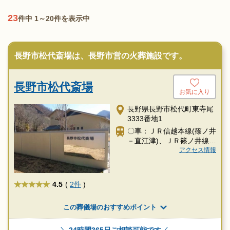
23
件中 1～20件を表示中
長野市松代斎場は、長野市営の火葬施設です。
長野市松代斎場
お気に入り
長野県長野市松代町東寺尾
3333番地1
〇車：ＪＲ信越本線(篠ノ井
－直江津)、ＪＲ篠ノ井線
「今井駅」からタクシー約
アクセス情報
17分
★★★★★
4.5
(
2件
)
この葬儀場のおすすめポイント