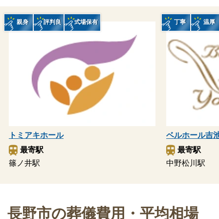
親身
評判良
式場保有
丁寧
温厚
トミアキホール
ベルホール吉
最寄駅
最寄駅
篠ノ井駅
中野松川駅
長野市の葬儀費用・平均相場