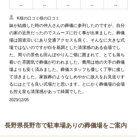
--
--
--
--
--
K様の口コミ様の口コミ
妹が結婚した時の仲人さんの葬儀に参列したのですが、自分
の家の近所だったのでスムーズに行く事が出来ました。葬儀
場は国道沿いにあり交通アクセスも良く、そんなに大きな式
場ではないのですが白を基調とした清潔感のある会場でし
た。周りの景色も田んぼやりんご畑に囲まれて、とても落ち
着いた雰囲気で葬儀が行われました。費用は他の大手の葬儀
場よりも安く済みました。葬儀スタッフも優しく丁寧に接し
て頂きました。家族葬のようなしめやかに故人をお見送りす
るにはとても良い式場だと思います。とにかく葬儀場の会場
も控え室も清潔感があって綺麗でした。
2023/12/05
長野県長野市で駐車場ありの葬儀場をご案内