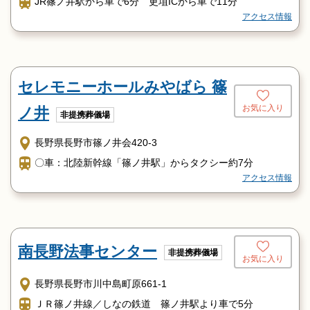
JR篠ノ井駅から車で6分 更埴ICから車で11分
アクセス情報
セレモニーホールみやばら 篠
お気に入り
ノ井
非提携葬儀場
長野県長野市篠ノ井会420-3
〇車：北陸新幹線「篠ノ井駅」からタクシー約7分
アクセス情報
南長野法事センター
非提携葬儀場
お気に入り
長野県長野市川中島町原661-1
ＪＲ篠ノ井線／しなの鉄道 篠ノ井駅より車で5分