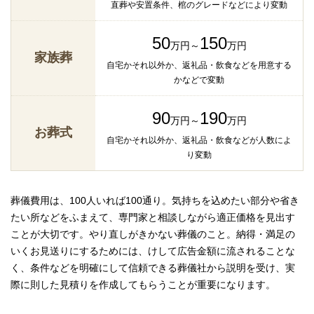
直葬や安置条件、棺のグレードなどにより変動
50
150
万円～
万円
家族葬
自宅かそれ以外か、返礼品・飲食などを用意する
かなどで変動
90
190
万円～
万円
お葬式
自宅かそれ以外か、返礼品・飲食などが人数によ
り変動
葬儀費用は、100人いれば100通り。気持ちを込めたい部分や省き
たい所などをふまえて、専門家と相談しながら適正価格を見出す
ことが大切です。やり直しがきかない葬儀のこと。納得・満足の
いくお見送りにするためには、けして広告金額に流されることな
く、条件などを明確にして信頼できる葬儀社から説明を受け、実
際に則した見積りを作成してもらうことが重要になります。