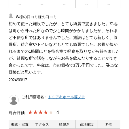
--
--
--
--
--
W様の口コミ様の口コミ
初めて使った施設でしたが、とても綺麗で驚きました。立地
は町から外れた所なので少し時間がかかりましたが、それほ
ど不便な所ではありませんでした。施設はとても新しく、収
骨所、待合室やトイレなどもとても綺麗でした。お骨が焼か
れるまでの1時間ほどを待合室で軽食を取りながら待ちました
が、綺麗な所で話をしながらお茶を飲んだりすることができ
良かったです。料金は、市の価格で1万5千円でした。妥当な
価格だと思います。
2024/03/17
ご利用斎場名：
トミアキホール篠ノ井
★★★★
4
総合評価
搬送・安置
アクセス
綺麗さ
宿泊施設
料理