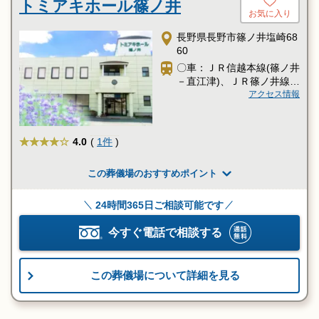
トミアキホール篠ノ井
お気に入り
長野県長野市篠ノ井塩崎68
60
〇車：ＪＲ信越本線(篠ノ井
－直江津)、ＪＲ篠ノ井線、
しなの鉄道「篠ノ井駅」か
アクセス情報
らタクシー約5分
★★★★
4.0
(
1件
)
この葬儀場のおすすめポイント
24時間365日ご相談可能です
今すぐ電話で相談する
この葬儀場について詳細を見る