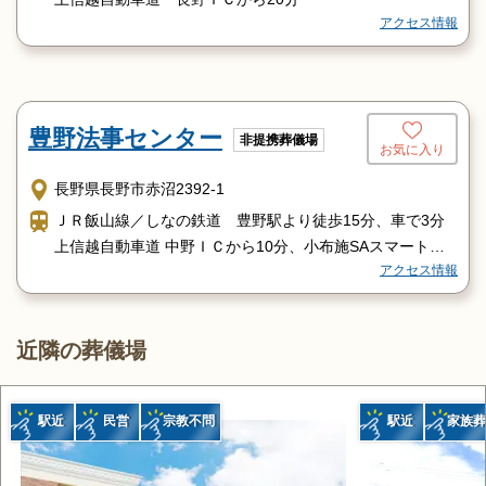
アクセス情報
豊野法事センター
非提携葬儀場
お気に入り
長野県長野市赤沼2392-1
ＪＲ飯山線／しなの鉄道 豊野駅より徒歩15分、車で3分
上信越自動車道 中野ＩＣから10分、小布施SAスマートＩ
アクセス情報
Ｃから5分
近隣の葬儀場
駅近
民営
宗教不問
駅近
家族葬