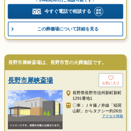
24時間365日ご相談可能です
今すぐ電話で相談する
この葬儀場について詳細を見る
長野市犀峡斎場は、長野市営の火葬施設です。
長野市犀峡斎場
お気に入り
長野県長野市信州新町新町
1291番地1
〇車：ＪＲ篠ノ井線「稲荷
山駅」からタクシー約26分
アクセス情報