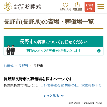
お急ぎ
の方
お気に入り
閲覧履歴
長野市(長野県)の斎場・葬儀場一覧
長野市
の葬儀についてお任せください
専門のスタッフが葬儀をお手配いたします
お葬式
長野県
長野市
長野県長野市の葬儀場を探すページです
長野県長野市周辺には、
日野岩葬送会館 想樹の杜
、
家族葬邸トミ
アキホールながいけ
、
家族葬邸トミアキホールつるが
といった斎
もっと見る
場・葬儀場が存在します。長野市で斎場・葬儀場の情報をお探し
ですか？家族葬や一日葬・火葬式などの葬儀を行う場所は、ご自
最終更新日：
2025年09月26日