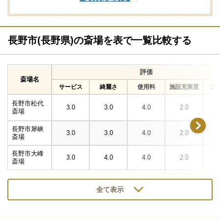
長野市(長野県)の斎場を表で一覧比較する
評価
斎場名
サービス
綺麗さ
使用料
施設充実度
ア
長野市松代
3.0
3.0
4.0
2.0
斎場
長野市犀峡
3.0
3.0
4.0
2.0
斎場
長野市大峰
3.0
4.0
4.0
2.0
斎場
全て表示