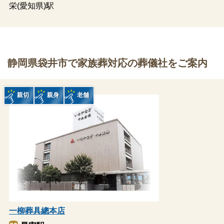
栄(愛知県)駅
静岡県袋井市で家族葬対応の葬儀社をご案内
親切
親身
老舗
一柳葬具總本店