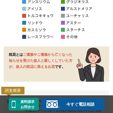
枕花とは
ご遺族やご遺族から亡くなった
知らせを受けた
故人と親しくしていた方
が、故人の枕辺に添えるお花
です。
調査概要
調査対象
40代以上の直近2年以内に喪主を経験された男女を対象
資料請求
今すぐ電話相談
に、インターネットでアンケートを実施。
お問合せ
葬儀においてどのような供花や枕花を用意されたかを調