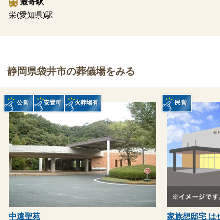
最寄駅
栄(愛知県)駅
静岡県袋井市の葬儀場をみる
公営
安置可
火葬場有
民営
中遠聖苑
家族想邸宅 は