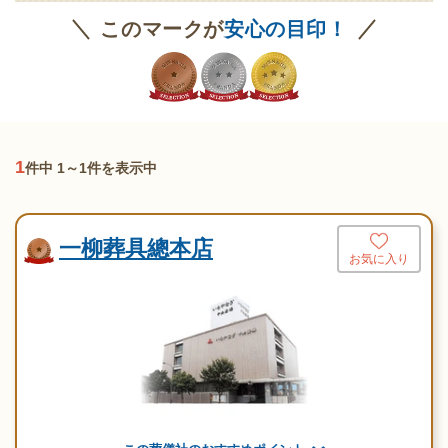
このマークが
安心の目印！
1
件中 1～1件を表示中
一柳葬具總本店
お気に入り