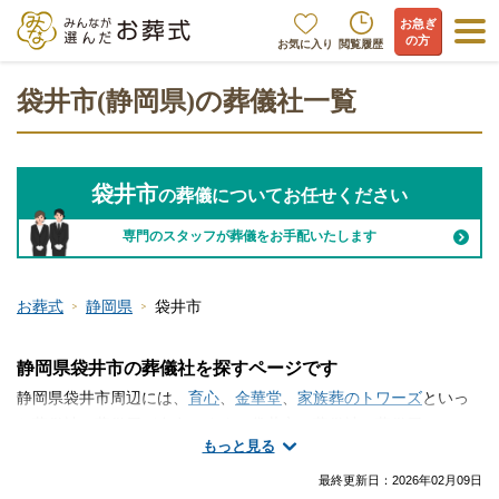
お急ぎ
の方
お気に入り
閲覧履歴
袋井市(静岡県)の葬儀社一覧
袋井市
の葬儀についてお任せください
専門のスタッフが葬儀をお手配いたします
お葬式
静岡県
袋井市
静岡県袋井市の葬儀社を探すページです
静岡県袋井市周辺には、
育心
、
金華堂
、
家族葬のトワーズ
といっ
た葬儀社・葬儀屋が存在します。袋井市で葬儀社・葬儀屋さんの
もっと見る
情報をお探しですか？火葬のみ、一日葬、家族葬、一般的なお葬
式など、手厚く真心のこもったサービスが魅力の葬儀屋さんから
最終更新日：
2026年02月09日