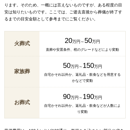
ります。そのため、一概には言えないものですが、ある程度の目
安は知りたいものです。ここでは、ご逝去直後から葬儀が終了す
るまでの目安金額として参考までにご覧ください。
20
50
万円～
万円
火葬式
直葬や安置条件、棺のグレードなどにより変動
50
150
万円～
万円
家族葬
自宅かそれ以外か、返礼品・飲食などを用意する
かなどで変動
90
190
万円～
万円
お葬式
自宅かそれ以外か、返礼品・飲食などが人数によ
り変動