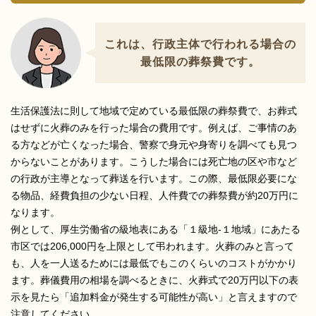
これは、行政主体で行われる場合の
最低限の葬祭費です。
生活保護法に則して地域で定めている最低限の葬祭費で、お葬式
はせずに火葬のみを行った場合の費用です。例えば、ご事情のあ
る方などが亡くなった場合、警察で身元や身寄りを調べても見つ
からないことがあります。こうした場合には死亡地の区や市など
の行政が主導となって葬送を行います。この際、最低限必要にな
る物品、経費負担の少ない日程、人件費での葬祭費が約20万円に
なります。
例として、厚生労働省の級地表にある「１級地-１地域」にあたる
市区では206,000円を上限として弔われます。火葬のみと言って
も、人を一人送るためには最低でもこのくらいのコストがかかり
ます。葬儀費用の相場を調べるときに、火葬式で20万円以下の表
示を見たら「追加料金が発生する可能性が高い」と言えますので
注意してください。