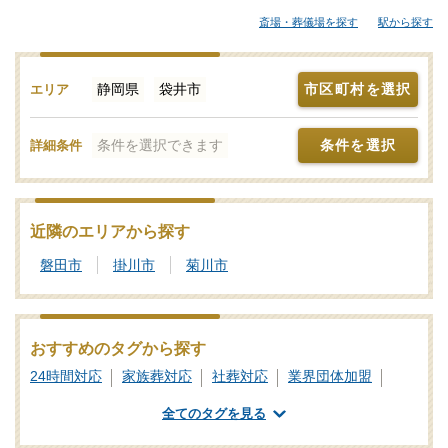
大規模な葬儀にも対応できる葬儀会社まで、ご自身の希望に合わ
斎場・葬儀場を探す
駅から探す
せて選択することが大切です。各葬儀屋さんの特徴、おすすめの
葬儀社などをご覧ください。「みんなが選んだお葬式」では、基
準を満たした袋井市対応の葬儀社・葬儀屋さんをご紹介しており
静岡県
袋井市
市区町村を選択
エリア
ます。少しでもご不明点などがあれば、些細と思われることでも
遠慮なく、24時間365日お電話でご相談いただけます。袋井市の葬
条件を選択できます
条件を選択
詳細条件
儀社を比較検討の際に「信頼のおける葬儀屋さんはどこ？」など
のお問合せも承ります。独自の基準を満たした安心安全な葬儀屋
さんをご案内いたしますので、あわせて新サービスなどの最新情
報をチェックするなど、しっかりと情報収集を行って信頼のおけ
近隣のエリアから探す
そうな葬儀会社を探しましょう。
磐田市
掛川市
菊川市
おすすめのタグから探す
24時間対応
家族葬対応
社葬対応
業界団体加盟
葬祭ディレクター
ご遺体あずかり
専用斎場あり
全てのタグを見る