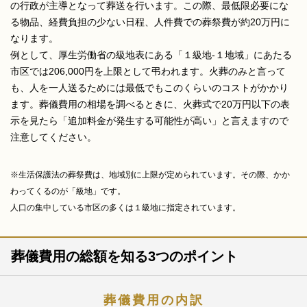
の行政が主導となって葬送を行います。この際、最低限必要にな
る物品、経費負担の少ない日程、人件費での葬祭費が約20万円に
なります。
例として、厚生労働省の級地表にある「１級地-１地域」にあたる
市区では206,000円を上限として弔われます。火葬のみと言って
も、人を一人送るためには最低でもこのくらいのコストがかかり
ます。葬儀費用の相場を調べるときに、火葬式で20万円以下の表
示を見たら「追加料金が発生する可能性が高い」と言えますので
注意してください。
※生活保護法の葬祭費は、地域別に上限が定められています。その際、かか
わってくるのが「級地」です。
人口の集中している市区の多くは１級地に指定されています。
葬儀費用の総額を知る3つのポイント
葬儀費用の内訳