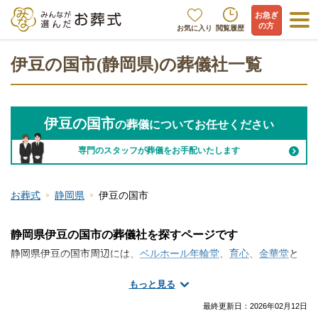
お急ぎ
の方
お気に入り
閲覧履歴
伊豆の国市(静岡県)の葬儀社一覧
伊豆の国市
の葬儀についてお任せください
専門のスタッフが葬儀をお手配いたします
お葬式
静岡県
伊豆の国市
静岡県伊豆の国市の葬儀社を探すページです
静岡県伊豆の国市周辺には、
ベルホール年輪堂
、
育心
、
金華堂
と
いった葬儀社・葬儀屋が存在します。伊豆の国市で葬儀社・葬儀
もっと見る
屋さんの情報をお探しですか？火葬のみ、一日葬、家族葬、一般
的なお葬式など、手厚く真心のこもったサービスが魅力の葬儀屋
最終更新日：
2026年02月12日