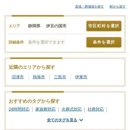
さんから大規模な葬儀にも対応できる葬儀会社まで、ご自身の希
斎場・葬儀場を探す
駅から探す
望に合わせて選択することが大切です。各葬儀屋さんの特徴、お
すすめの葬儀社などをご覧ください。「みんなが選んだお葬式」
では、基準を満たした伊豆の国市対応の葬儀社・葬儀屋さんをご
静岡県
伊豆の国市
市区町村を選択
エリア
紹介しております。少しでもご不明点などがあれば、些細と思わ
れることでも遠慮なく、24時間365日お電話でご相談いただけま
条件を選択できます
条件を選択
詳細条件
す。伊豆の国市の葬儀社を比較検討の際に「信頼のおける葬儀屋
さんはどこ？」などのお問合せも承ります。独自の基準を満たし
た安心安全な葬儀屋さんをご案内いたしますので、あわせて新サ
ービスなどの最新情報をチェックするなど、しっかりと情報収集
近隣のエリアから探す
を行って信頼のおけそうな葬儀会社を探しましょう。
沼津市
熱海市
三島市
伊東市
おすすめのタグから探す
24時間対応
家族葬対応
火葬式対応
社葬対応
業界団体加盟
葬祭ディレクター
ご遺体あずかり
全てのタグを見る
専用斎場あり