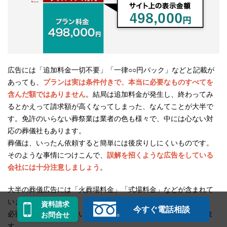
広告には「追加料金一切不要」「一律○○円パック」などと記載が
あっても、
プランは実は条件付きで、本当に必要なものすべてを
含んだ額ではありません
。結局は追加料金が発生し、終わってみ
るとかえって請求額が高くなってしまった、なんてことが大半で
す。免許のいらない葬祭業は業者の色も様々で、中には心ない対
応の葬儀社もあります。
葬儀は、いったん依頼すると簡単には後戻りしにくいものです。
そのような事情につけこんで、
誤解を招くような広告をしている
会社には十分注意しましょう
。
大半の葬儀広告には「火葬場料金」「式場料金」などが含まれて
いません。
資料請求
今すぐ電話相談
必要なものが含まれているように見えても後で追加料金になりま
お問合せ
す。