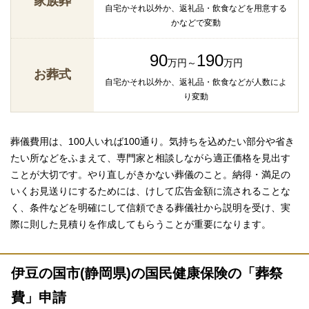
家族葬
自宅かそれ以外か、返礼品・飲食などを用意する
かなどで変動
90
190
万円～
万円
お葬式
自宅かそれ以外か、返礼品・飲食などが人数によ
り変動
葬儀費用は、100人いれば100通り。気持ちを込めたい部分や省き
たい所などをふまえて、専門家と相談しながら適正価格を見出す
ことが大切です。やり直しがきかない葬儀のこと。納得・満足の
いくお見送りにするためには、けして広告金額に流されることな
く、条件などを明確にして信頼できる葬儀社から説明を受け、実
際に則した見積りを作成してもらうことが重要になります。
伊豆の国市(静岡県)の国民健康保険の「葬祭
費」申請