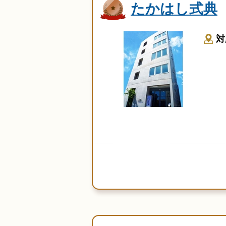
たかはし式典
対