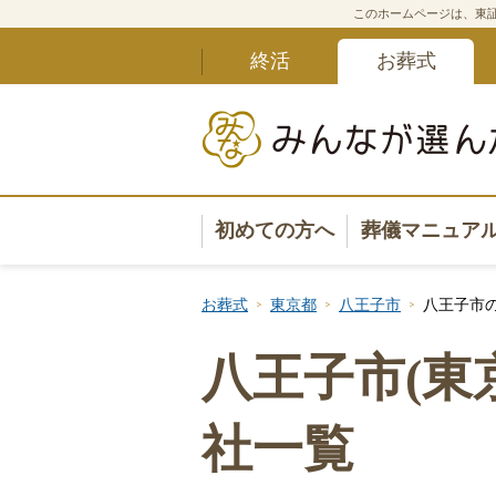
このホームページは、東証
終活
お葬式
初めての方へ
葬儀マニュア
葬儀マニュ
お葬式
東京都
八王子市
八王子市
葬儀安心サ
八王子市(東
葬儀の準備
社一覧
葬儀の選び