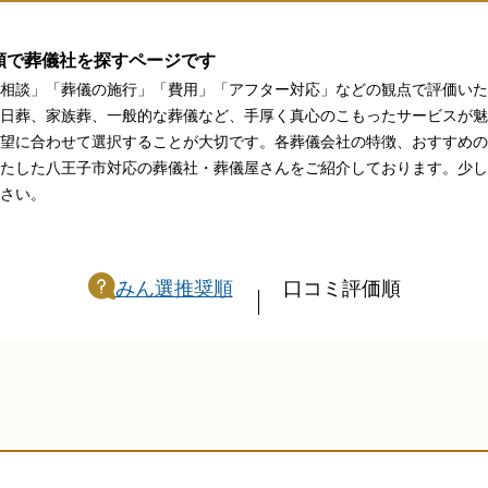
関西
関西
順で葬儀社を探すページです
中国・四国
中国・四国
平均相場
相談」「葬儀の施行」「費用」「アフター対応」などの観点で評価いた
日葬、家族葬、一般的な葬儀など、手厚く真心のこもったサービスが魅
九州・沖縄
九州・沖縄
望に合わせて選択することが大切です。各葬儀会社の特徴、おすすめの
たした八王子市対応の葬儀社・葬儀屋さんをご紹介しております。少し
さい。
みん選推奨順
口コミ評価順