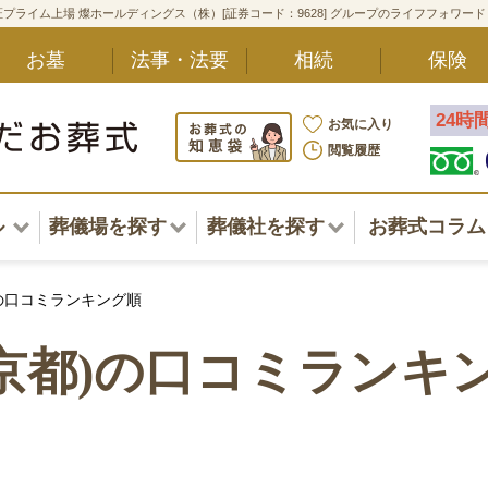
プライム上場 燦ホールディングス（株）[証券コード：9628] グループのライフフォワー
お墓
法事・法要
相続
保険
24時
お気に入り
閲覧履歴
ル
葬儀場を探す
葬儀社を探す
お葬式コラム
アル一覧
北海道
北海道
の口コミランキング順
東北・甲信越・北陸
東北・甲信越・北陸
ポート
京都)の口コミランキ
関東
関東
〜葬儀後まで
中部・東海
中部・東海
方