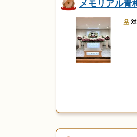
メモリアル青
対