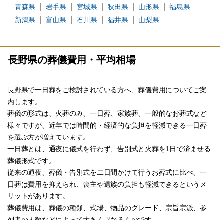
青森県
岩手県
宮城県
秋田県
山形県
福島県
新潟県
富山県
石川県
福井県
山梨県
長野県の葬儀費用・平均相場
長野県で一日葬をご検討されている方へ、葬儀費用についてご案
内します。
葬儀の形式は、火葬のみ、一日葬、家族葬、一般的なお葬式など
様々ですが、近年では時間的・経済的な負担を軽減できる一日葬
を選ぶ方が増えています。
一日葬とは、通夜に儀式を行わず、告別式と火葬を1日で済ませる
葬儀形式です。
従来の通夜、葬儀・告別式を二日間かけて行うお葬式に比べ、一
日葬は費用を抑えられ、喪主や遺族の負担も軽減できるというメ
リットがあります。
葬儀費用は、葬儀の種類、式場、物品のグレード、宗旨宗派、参
列者の人数などによって大きく異なるものです。