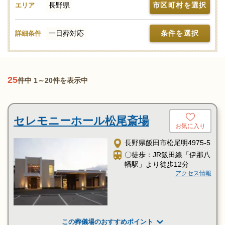
長野県
市区町村を選択
エリア
ることが多く、お仕事のある方は葬儀に参列できなくなることも
あります。大切な参列者が遺族以外にもいる場合、前もってその
一日葬対応
条件を選択
詳細条件
都合が合うかどうかを確認しておく必要があります。また、一日
葬では、故人と過ごす最期の夜、通夜式がないため偲ぶ機会が減
ってしまうことも留意点の一つになります。「みんなが選んだお
葬式」では、一日葬のスタイルにも対応可能な葬祭施設を保有す
25
件中 1～20件を表示中
る葬儀社やセレモニーホールを調査。それぞれの機能や評価など
をご覧いただき、申込みの流れなど、ご不明点があれば、些細と
思われることでも遠慮なくお電話でご相談ください。ご希望にあ
セレモニーホール松尾斎場
わせて手配をいたします。
お気に入り
一日葬のメリットは？一日葬と家族葬の違いや葬儀の流れ、費
長野県飯田市松尾明4975-5
用について解説
〇徒歩：JR飯田線「伊那八
幡駅」より徒歩12分
アクセス情報
この葬儀場のおすすめポイント