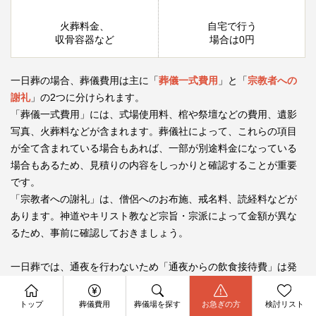
火葬料金、
自宅で行う
収骨容器など
場合は0円
一日葬の場合、葬儀費用は主に「
葬儀一式費用
」と「
宗教者への
謝礼
」の2つに分けられます。
「葬儀一式費用」には、式場使用料、棺や祭壇などの費用、遺影
写真、火葬料などが含まれます。葬儀社によって、これらの項目
が全て含まれている場合もあれば、一部が別途料金になっている
場合もあるため、見積りの内容をしっかりと確認することが重要
です。
「宗教者への謝礼」は、僧侶へのお布施、戒名料、読経料などが
あります。神道やキリスト教など宗旨・宗派によって金額が異な
るため、事前に確認しておきましょう。
一日葬では、通夜を行わないため「通夜からの飲食接待費」は発
生しません。そのため、従来の葬儀形式と比べて飲食接待費用を
資料請求
抑えることができます。
今すぐ電話相談
トップ
葬儀費用
葬儀場を探す
お急ぎの方
検討リスト
お問合せ