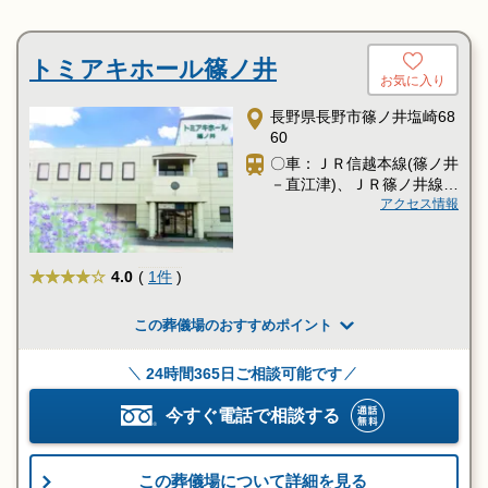
トミアキホール篠ノ井
お気に入り
長野県長野市篠ノ井塩崎68
60
〇車：ＪＲ信越本線(篠ノ井
－直江津)、ＪＲ篠ノ井線、
しなの鉄道「篠ノ井駅」か
アクセス情報
らタクシー約5分
★★★★
4.0
(
1件
)
この葬儀場のおすすめポイント
24時間365日ご相談可能です
今すぐ電話で相談する
この葬儀場について詳細を見る