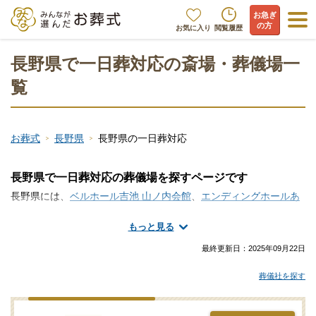
お急ぎ
の方
お気に入り
閲覧履歴
長野県で一日葬対応の斎場・葬儀場一
覧
お葬式
長野県
長野県の一日葬対応
長野県で一日葬対応の葬儀場を探すページです
長野県には、
ベルホール吉池 山ノ内会館
、
エンディングホールあ
かり つかまホール
、
エンディングホールあかり えにしホール
とい
もっと見る
った一日葬対応の斎場・葬儀場が存在します。一日葬とは、お通
夜を執り行わず告別式と火葬を1日で執り行う葬儀スタイルであ
最終更新日：
2025年09月22日
り、1日で葬儀を行うため、喪主や遺族の負担も軽くなります。少
葬儀社を探す
人数で静かにお葬式を執り行いたい方に適しています。一方で1日
のみの葬儀となるため、参列者が限定される場合があります。ま
た、一日葬では告別式の開始時間が午前11時から12時あたりとな