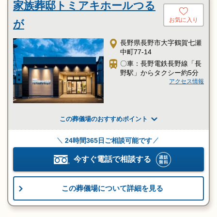
家族葬邸トミアキホールつる
お気に入り
が
長野県長野市大字鶴賀七瀬
中町77-14
〇車：長野電鉄長野線「長
野駅」からタクシー約5分
アクセス情報
この葬儀場のおすすめポイント
24時間365日ご相談可能です
今すぐ電話で相談する
この葬儀場について詳細を見る