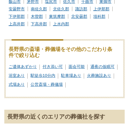
飯山市
茅野市
塩尻市
佐久市
千曲市
東御市
安曇野市
南佐久郡
北佐久郡
諏訪郡
上伊那郡
下伊那郡
木曽郡
東筑摩郡
北安曇郡
埴科郡
上高井郡
下高井郡
上水内郡
長野県の斎場・葬儀場をその他のこだわり条
件で絞り込む
ご遺体あずかり
付き添い可
面会可能
通夜の仮眠可
浴室あり
駅徒歩10分内
駐車場あり
火葬施設あり
式場あり
公営斎場・葬儀場
長野県の近くのエリアの葬儀社を探す