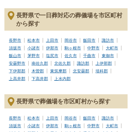
長野県で一日葬対応の葬儀場を市区町村
から探す
長野市
松本市
上田市
岡谷市
飯田市
諏訪市
須坂市
小諸市
伊那市
駒ヶ根市
中野市
大町市
飯山市
茅野市
塩尻市
佐久市
千曲市
東御市
安曇野市
南佐久郡
北佐久郡
諏訪郡
上伊那郡
下伊那郡
木曽郡
東筑摩郡
北安曇郡
埴科郡
上高井郡
下高井郡
上水内郡
長野県で葬儀場を市区町村から探す
長野市
松本市
上田市
岡谷市
飯田市
諏訪市
須坂市
小諸市
伊那市
駒ヶ根市
中野市
大町市