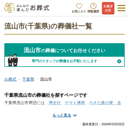
お急ぎ
の方
お気に入り
閲覧履歴
流山市(千葉県)の葬儀社一覧
流山市
の葬儀についてお任せください
専門のスタッフが葬儀をお手配いたします
お葬式
千葉県
流山市
千葉県流山市の葬儀社を探すページです
千葉県流山市周辺には、
博全社
、
ヤマト佛商
、
小さな森の家 金
宝堂
といった葬儀社・葬儀屋が存在します。流山市には複数の葬
もっと見る
儀社がございます。火葬のみ、一日葬、家族葬、一般的な葬儀な
ど、手厚く真心のこもったサービスが魅力の葬儀社から大規模な
最終更新日：
2026年03月05日