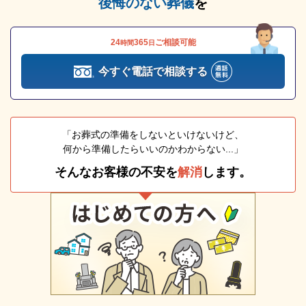
後悔のない葬儀
を
24
365
ご相談可能
時間
日
今すぐ電話で相談する
「お葬式の準備をしないといけないけど、
何から準備したらいいのかわからない...」
そんなお客様の不安を
解消
します。