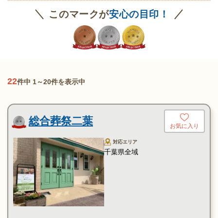
このマークが
安心の目印！
22
件中 1～20件を表示中
総合葬祭二葉
お気に入り
対応エリア
千葉県全域