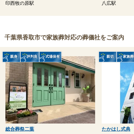
印西牧の原駅
八広駅
千葉県香取市で家族葬対応の葬儀社をご案内
親身
評判良
式場保有
親切
家族葬
総合葬祭二葉
たかはし式典