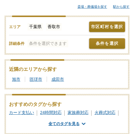
葬儀にも対応できる葬儀社まで、ご自身の希望に合わせて選択す
斎場・葬儀場を探す
駅から探す
ることが大切です。各葬儀社の特徴、おすすめの葬儀社などをご
覧ください。「みんなが選んだお葬式」では、基準を満たした香
取市対応の葬儀社をご紹介しております。少しでもご不明点など
千葉県
香取市
市区町村を選択
エリア
があれば、些細と思われることでも遠慮なく、お電話でご相談く
ださい。
条件を選択できます
条件を選択
詳細条件
近隣のエリアから探す
旭市
匝瑳市
成田市
おすすめのタグから探す
カード支払い
24時間対応
家族葬対応
火葬式対応
一日葬対応
社葬対応
業界団体加盟
全てのタグを見る
葬祭ディレクター
ご遺体あずかり
専用斎場あり