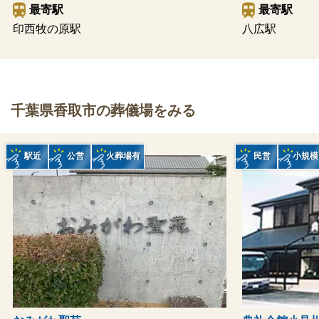
最寄駅
最寄駅
印西牧の原駅
八広駅
千葉県香取市の葬儀場をみる
駅近
公営
火葬場有
民営
小規模