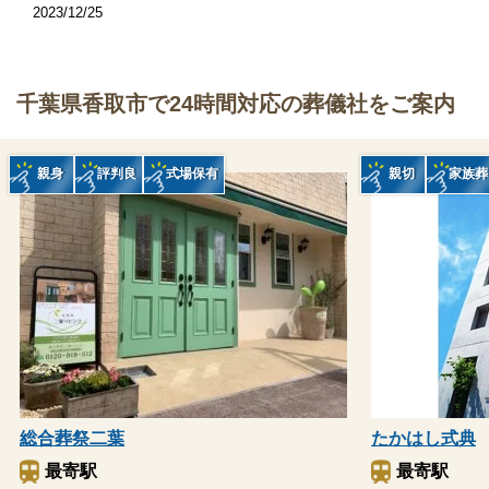
2023/12/25
千葉県香取市で24時間対応の葬儀社をご案内
親身
評判良
式場保有
親切
家族葬
総合葬祭二葉
たかはし式典
最寄駅
最寄駅