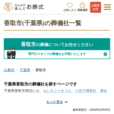
お急ぎ
の方
お気に入り
閲覧履歴
香取市(千葉県)の葬儀社一覧
香取市
の葬儀についてお任せください
専門のスタッフが葬儀をお手配いたします
お葬式
千葉県
香取市
千葉県香取市の葬儀社を探すページです
千葉県香取市周辺には、
セレモニーきうち
、
小見川博善社
、
博全
社
といった葬儀社・葬儀屋が存在します。香取市には複数の葬儀
もっと見る
社がございます。火葬のみ、一日葬、家族葬、一般的な葬儀な
ど、手厚く真心のこもったサービスが魅力の葬儀社から大規模な
最終更新日：
2026年03月05日