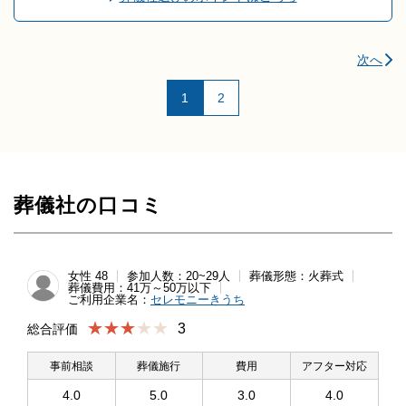
次へ
1
2
葬儀社の口コミ
女性 48
参加人数：20~29人
葬儀形態：火葬式
葬儀費用：41万～50万以下
ご利用企業名：
セレモニーきうち
★★★
3
総合評価
事前相談
葬儀施行
費用
アフター対応
4.0
5.0
3.0
4.0