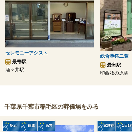
セレモニーアシスト
総合葬祭二葉
最寄駅
最寄駅
酒々井駅
印西牧の原駅
千葉県千葉市稲毛区の葬儀場をみる
駅近
綺麗
民営
家族葬
1日1