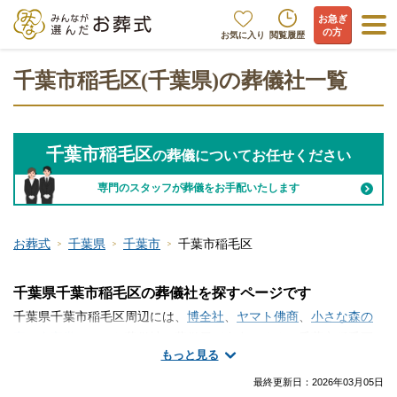
お急ぎ
の方
お気に入り
閲覧履歴
千葉市稲毛区(千葉県)の葬儀社一覧
千葉市稲毛区
の葬儀についてお任せください
専門のスタッフが葬儀をお手配いたします
お葬式
千葉県
千葉市
千葉市稲毛区
千葉県千葉市稲毛区の葬儀社を探すページです
千葉県千葉市稲毛区周辺には、
博全社
、
ヤマト佛商
、
小さな森の
家 金宝堂
といった葬儀社・葬儀屋が存在します。千葉市稲毛区
もっと見る
には複数の葬儀社がございます。火葬のみ、一日葬、家族葬、一
般的な葬儀など、手厚く真心のこもったサービスが魅力の葬儀社
最終更新日：
2026年03月05日