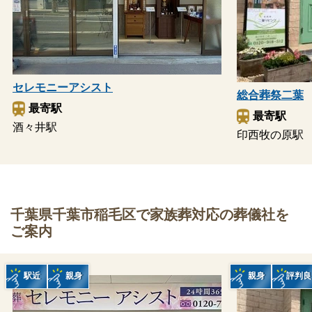
セレモニーアシスト
総合葬祭二葉
最寄駅
最寄駅
酒々井駅
印西牧の原駅
千葉県千葉市稲毛区で家族葬対応の葬儀社を
ご案内
駅近
親身
親身
評判良