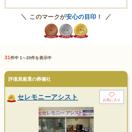
葬祭ディレクター
ご遺体あずかり
専用斎場あり
このマークが
安心の目印！
31
件中 1～20件を表示中
評価員厳選の葬儀社
セレモニーアシスト
お気に入り