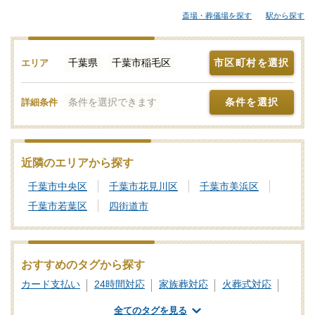
から大規模な葬儀にも対応できる葬儀社まで、ご自身の希望に合
斎場・葬儀場を探す
駅から探す
わせて選択することが大切です。各葬儀社の特徴、おすすめの葬
儀社などをご覧ください。「みんなが選んだお葬式」では、基準
を満たした千葉市稲毛区対応の葬儀社をご紹介しております。少
千葉県
千葉市稲毛区
市区町村を選択
エリア
しでもご不明点などがあれば、些細と思われることでも遠慮な
く、お電話でご相談ください。
条件を選択できます
条件を選択
詳細条件
近隣のエリアから探す
千葉市中央区
千葉市花見川区
千葉市美浜区
千葉市若葉区
四街道市
おすすめのタグから探す
カード支払い
24時間対応
家族葬対応
火葬式対応
一日葬対応
社葬対応
業界団体加盟
全てのタグを見る