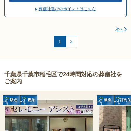
葬儀社選びのポイントはこちら
次へ
1
2
千葉県千葉市稲毛区で24時間対応の葬儀社を
ご案内
駅近
親身
親身
評判良